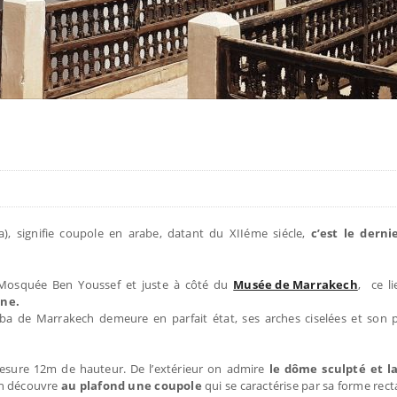
, signifie coupole en arabe, datant du XIIéme siécle,
c’est le derni
 Mosquée Ben Youssef et juste à côté du
Musée de Marrakech
, ce l
ine.
bba de Marrakech demeure en parfait état, ses arches ciselées et son 
esure 12m de hauteur. De l’extérieur on admire
le dôme sculpté et l
 on découvre
au plafond une coupole
qui se caractérise par sa forme rect