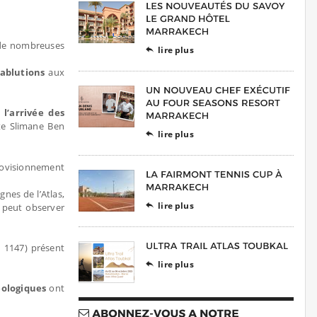
 de nombreuses
lire plus

’ablutions
aux
l’arrivée des
ite Slimane Ben
lire plus

provisionnement
nes de l’Atlas,
lire plus
n peut observer

 1147) présent
lire plus

éologiques
ont