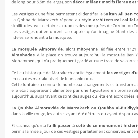
de long pour 5.5m de large), son
décor mêlant motifs floraux e
Les vestiges d’une frise permettent d’identifier le
Sultan Ali Ben
La Qobba de Marrakech répond au
style architectural califal
similitudes avec certaines coupoles des mosquées de Cordou ou To
Les vestiges qui entourent la coupole, qu’on imagine étant des l
fidèles se rendant à la mosquée.
La mosquée Almoravide
, alors mitoyenne, édifiée entre 1121
Almohades
. A la place on trouve aujourd’hui la mosquée Ben Y
Mohammed, qui n’a pratiquement gardé aucune trace de sa concep
Ce lieu historique de Marrakech abrite également
les vestiges d’
en eau des marrakchis et de leurs animaux.
Cette fontaine a connu de nombreux changements et transformation
elle était auparavant alimentée par une tuyauterie en bronze rel
aujourd’hui, auparavant ce sont des auges qui étaient accrochées l
La Qoubba Almoravide de Marrakech ou Qoubba al-Bu’diyyin,
dans la ville rouge, les autres ayant été détruits ou ayant disparu
Et sachez, qu’on
a failli passer à côté de ce monument histo
permis la mise à jour de ces vestiges parfaitement conservés, enterr