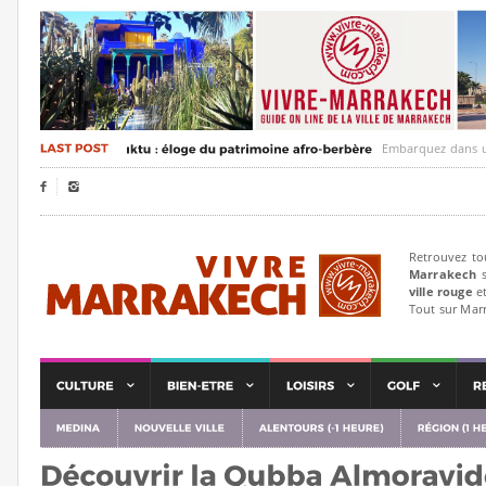
Embarquez dans un voyag


Retrouvez to
Marrakech
s
ville rouge
et
Tout sur Mar