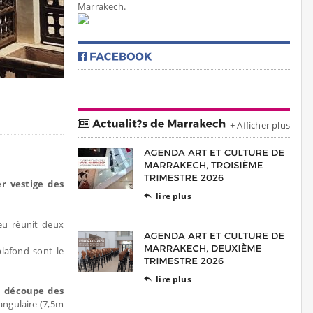
Marrakech.
+ Afficher plus
er vestige des
lire plus

ieu réunit deux
plafond sont le
lire plus

a découpe des
angulaire (7,5m