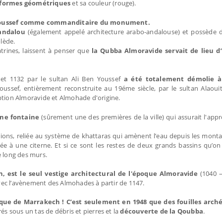
t formes géométriques
et sa couleur (rouge).
 Youssef comme commanditaire du monument.
 andalou
(également appelé architecture arabo-andalouse) et possède
lède.
atrines, laissent à penser que
la Qubba Almoravide servait de lieu d
 et 1132 par le sultan Ali Ben Youssef
a été totalement démolie à 
oussef, entièrement reconstruite au 19éme siècle, par le sultan Alaou
tion Almoravide et Almohade d'origine.
une fontaine
(sûrement une des premières de la ville) qui assurait l'ap
s, reliée au système de khattaras qui amènent l’eau depuis les montag
iée à une citerne. Et si ce sont les restes de deux grands bassins qu’o
e long des murs.
 est le seul vestige architectural de l'époque Almoravide
(1040 –
 avec l’avènement des Almohades à partir de 1147.
rique de Marrakech !
C’est seulement en 1948 que des fouilles arch
és sous un tas de débris et pierres et la
découverte de la Qoubba
.