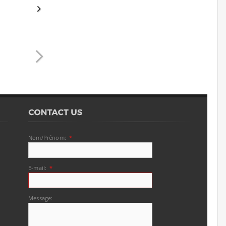
Nom/Prénom:
*
E-mail:
*
Message: