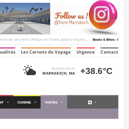
 l’Afrique de l’Ouest, grâce à l’espace Marrakesh-Tumbuktu.
ualités
Les Carnets de Voyage
Urgence
Contact
+38.6°C
WEATHER REPORT
MARRAKECH, MA