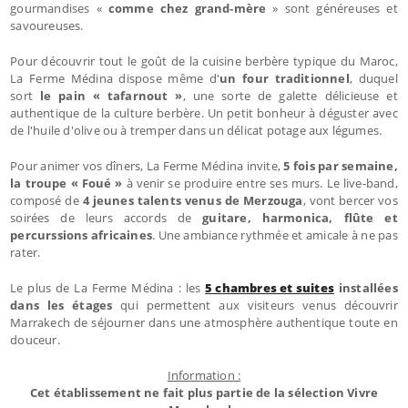
gourmandises «
comme chez grand-mère
» sont généreuses et
savoureuses.
Pour découvrir tout le goût de la cuisine berbère typique du Maroc,
La Ferme Médina dispose même d'
un four traditionnel
, duquel
sort
le pain « tafarnout »
, une sorte de galette délicieuse et
authentique de la culture berbère. Un petit bonheur à déguster avec
de l'huile d'olive ou à tremper dans un délicat potage aux légumes.
Pour animer vos dîners, La Ferme Médina invite,
5 fois par semaine,
la troupe « Foué »
à venir se produire entre ses murs. Le live-band,
composé de
4 jeunes talents venus de Merzouga
, vont bercer vos
soirées de leurs accords de
guitare, harmonica, flûte et
percurssions africaines
. Une ambiance rythmée et amicale à ne pas
rater.
Le plus de La Ferme Médina : les
5 chambres et suites
installées
dans les étages
qui permettent aux visiteurs venus découvrir
Marrakech de séjourner dans une atmosphère authentique toute en
douceur.
Information :
Cet établissement ne fait plus partie de la sélection Vivre