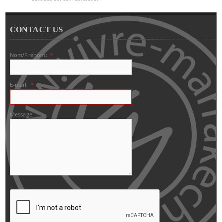
CONTACT US
Nom/Prénom:
*
E-mail:
*
Message: