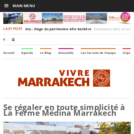
☰
MAIN MENU
rakesh-Timbuktu : éloge du patrimoine afro-berbère
Embarquez dans un voyage culturel dans le temps,
LAST POST


Accueil
Agenda
Le Blog
Actualités
Les Carnets de Voyage
Urgenc
Se régaler en toute simplicité à
La Ferme Médina Marrakech