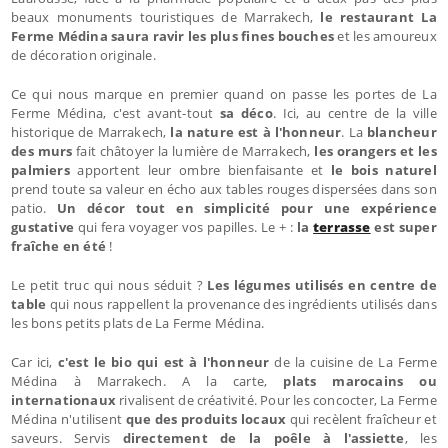
beaux monuments touristiques de Marrakech,
le restaurant La
Ferme Médina saura ravir les plus fines bouches
et les amoureux
de décoration originale.
Ce qui nous marque en premier quand on passe les portes de La
Ferme Médina, c'est avant-tout
sa déco
. Ici, au centre de la ville
historique de Marrakech,
la nature est à l'honneur
. La
blancheur
des murs
fait châtoyer la lumière de Marrakech,
les orangers et les
palmiers
apportent leur ombre bienfaisante et
le bois naturel
prend toute sa valeur en écho aux tables rouges dispersées dans son
patio.
Un décor tout en simplicité pour une expérience
gustative
qui fera voyager vos papilles. Le + :
la
terrasse
est super
fraîche en été
!
Le petit truc qui nous séduit ?
Les légumes utilisés en centre de
table
qui nous rappellent la provenance des ingrédients utilisés dans
les bons petits plats de La Ferme Médina.
Car ici,
c'est le bio qui est à l'honneur
de la cuisine de La Ferme
Médina à Marrakech. A la carte,
plats marocains ou
internationaux
rivalisent de créativité. Pour les concocter, La Ferme
Médina n'utilisent
que des produits locaux
qui recèlent fraîcheur et
saveurs. Servis
directement de la poêle à l'assiette
, les