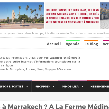
e culturel dans le temps, à la découverte du Maroc des routes caravanières et de ses liens ave
Accueil
Agenda
Le Blog
Act
utes les informations utiles pour
vos vacances et séjours à
ur
votre guide internet d’informations touristiques sur la
 sa région.
rakech : Bons plans, Photos, News, Voyages & Vacances