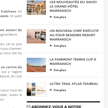
 fraîcheur
. En
asols
. Un petit
lire plus

out autour du
age enfiévré.
ais, j'ai un peu
lire plus

r nous charmer.
i nous fait du
,
au centre du
lire plus

qui y nagent
besoin. Et c'est
 pour tous les
lire plus

eler, suivez le
i !