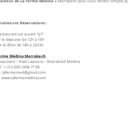
fraîcheur de La Ferme Médina
à Marrakech pour vous rendre compte que
mations et Réservations :
restaurant est ouvert 7j/7
 le déjeuner de 12h à 16h
r le dîner de 18h à 22h30
erme Médina Marrakech
 populaire – Riad Laarouss – Marrakech Médina
l : + 212 (0)5 2438 77 68
 : laferme.med@gmail.com
: www.lafermemedina.com