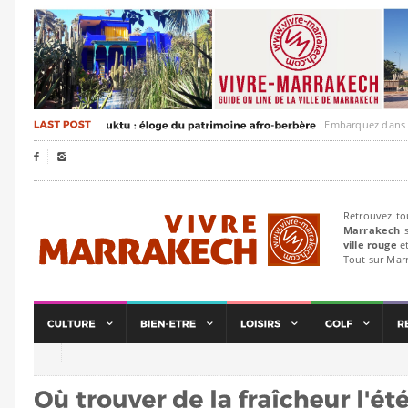
Embarquez dans un voyag


Retrouvez to
Marrakech
s
ville rouge
et
Tout sur Mar