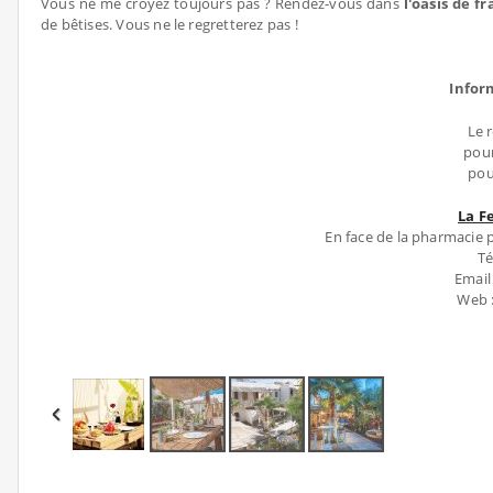
Vous ne me croyez toujours pas ? Rendez-vous dans
l'oasis de 
de bêtises. Vous ne le regretterez pas !
Infor
Le 
pour
pou
La F
En face de la pharmacie
Té
Email
Web 