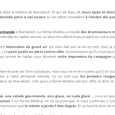
lé dans la médina de Marrakech. Et qui dit Riad, dit
murs épais et donc
lendide patio à ciel ouvert
où les tables s'installent
à l'ombre des par
ourmande
à Marrakech, La Ferme Médina a installé
des brumisateurs t
te ombrelle en raphia naturel, un doux brouillard d'eau projeté sur votre vis
tte
impression de grand air
qui nous fait voir la vie en vert. (Oui, je s
..) Ce
petit jardin en plein centre-ville
, reconnaissons qu'il a tout pou
 qui ornent les tables nous donnent
cette impression de campagne
qu
bertés avec les titres classiques, mais vous ne m'en voudrez pas !) Et oui
eur à cette ambiance estivale. Ce ne sont pas
les poissons rouges
aleur de Marrakech, c'est que La Ferme Médina sait leur offrir ce dont ils 
sé, une salade gourmande, une glace, un soda glacé
… vous en avez
-maison
à La Ferme Médina, on ne se prive pas. Si vous continuez à ruiss
'impression que
la météo a perdu 5 bon degrés
. Et ça marche pour de vra