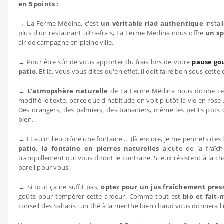
en 5 points :
→ La Ferme Médina, c'est
un véritable riad authentique
instal
plus d'un restaurant ultra-frais, La Ferme Médina nous offre
un sp
air de campagne en pleine ville.
→ Pour être sûr de vous apporter du frais lors de votre
pause g
patio
. Et là, vous vous dites qu'en effet, il doit faire bon sous cet
→
L'atmopshère naturelle
de La Ferme Médina nous donne ce
modifié le texte, parce que d'habitude on voit plutôt la vie en rose .
Des orangers, des palmiers, des bananiers, même les petits pots
bien.
→ Et au milieu trône une fontaine … (là encore, je me permets des li
patio, la fontaine en pierres naturelles
ajoute de la fraîch
tranquillement qui vous diront le contraire. Si eux résistent à la ch
pareil pour vous.
→ Si tout ça ne suffit pas,
optez pour un jus fraîchement pres
goûts pour tempérer cette ardeur. Comme tout est
bio et fait
conseil des Saharis : un thé à la menthe bien chaud vous donnera l