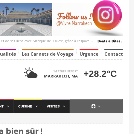
c l’Afrique de l’Ouest, grâce à l’espace Marrakesh-Tumbuktu.
ualités
Les Carnets de Voyage
Urgence
Contact
+28.2°C
WEATHER REPORT
MARRAKECH, MA