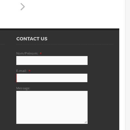
Nom/Prénom:
*
E-mail:
*
Message: