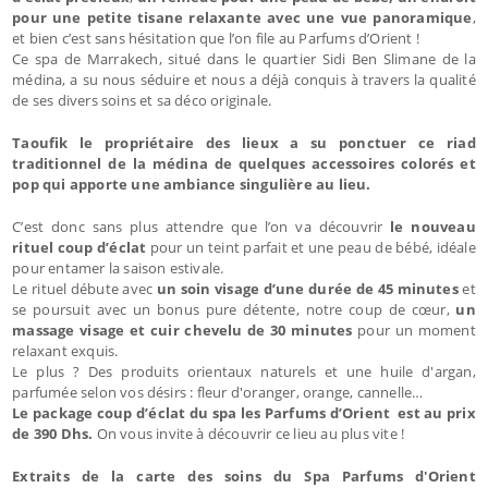
pour une petite tisane relaxante avec une vue panoramique
,
et bien c’est sans hésitation que l’on file au Parfums d’Orient !
Ce spa de Marrakech, situé dans le quartier Sidi Ben Slimane de la
médina, a su nous séduire et nous a déjà conquis à travers la qualité
de ses divers soins et sa déco originale.
Taoufik le propriétaire des lieux a su ponctuer ce riad
traditionnel de la médina de quelques accessoires colorés et
pop qui apporte une ambiance singulière au lieu.
C’est donc sans plus attendre que l’on va découvrir
le nouveau
rituel coup d’éclat
pour un teint parfait et une peau de bébé, idéale
pour entamer la saison estivale.
Le rituel débute avec
un soin visage d’une durée de 45 minutes
et
se poursuit avec un bonus pure détente, notre coup de cœur,
un
massage visage et cuir chevelu de 30 minutes
pour un moment
relaxant exquis.
Le plus ? Des produits orientaux naturels et une huile d'argan,
parfumée selon vos désirs : fleur d'oranger, orange, cannelle…
Le package coup d’éclat du spa les Parfums d’Orient est au prix
de 390 Dhs.
On vous invite à découvrir ce lieu au plus vite !
Extraits de la carte des soins du Spa Parfums d'Orient