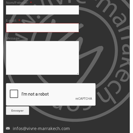
Nom/Prénom:
*
E-mail:
*
Message:
infos@vivre-marrakech.com
✉