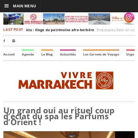
☰
MAIN MENU
rakesh-Timbuktu : éloge du patrimoine afro-berbère
Embarquez dans un voyage culturel dans le temps,
LAST POST


Accueil
Agenda
Le Blog
Actualités
Les Carnets de Voyage
Urgenc
Un grand oui au rituel coup
d’éclat du spa les Parfums
d’Orient !