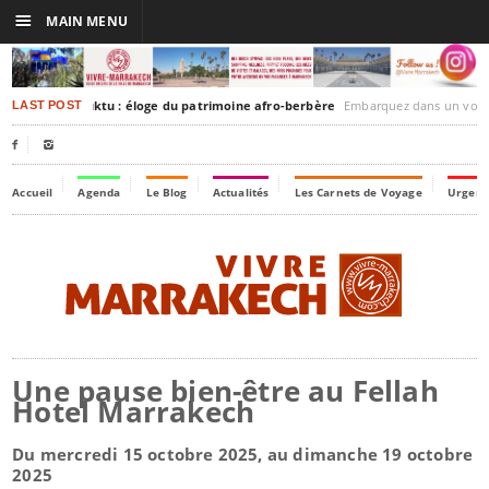
☰
MAIN MENU
rakesh-Timbuktu : éloge du patrimoine afro-berbère
Embarquez dans un voyage culturel dans le temps
LAST POST


Accueil
Agenda
Le Blog
Actualités
Les Carnets de Voyage
Urgenc
Une pause bien-être au Fellah
Hotel Marrakech
Du mercredi 15 octobre 2025, au dimanche 19 octobre
2025