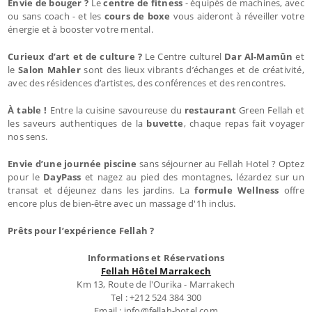
Envie de bouger ?
Le
centre de fitness
- équipés de machines, avec
ou sans coach - et les
cours de boxe
vous aideront à réveiller votre
énergie et à booster votre mental.
Curieux d’art et de culture ?
Le Centre culturel
Dar Al-Mamûn
et
le
Salon Mahler
sont des lieux vibrants d’échanges et de créativité,
avec des résidences d’artistes, des conférences et des rencontres.
À table !
Entre la cuisine savoureuse du
restaurant
Green Fellah et
les saveurs authentiques de la
buvette
, chaque repas fait voyager
nos sens.
Envie d’une journée piscine
sans séjourner au Fellah Hotel ? Optez
pour le
DayPass
et nagez au pied des montagnes, lézardez sur un
transat et déjeunez dans les jardins. La
formule Wellness
offre
encore plus de bien-être avec un massage d'1h inclus.
Prêts pour l’expérience Fellah ?
Informations et Réservations
Fellah Hôtel Marrakech
Km 13, Route de l'Ourika - Marrakech
Tel : +212 524 384 300
Email : info@fellah-hotel.com