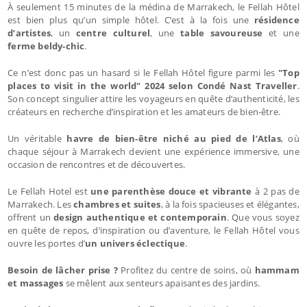
À seulement 15 minutes de la médina de Marrakech, le Fellah Hôtel
est bien plus qu’un simple hôtel. C’est à la fois une
résidence
d’artistes
, un
centre culturel
, une
table savoureuse
et une
ferme beldy-chic
.
Ce n’est donc pas un hasard si le Fellah Hôtel figure parmi les
"Top
places to visit in the world" 2024 selon Condé Nast Traveller
.
Son concept singulier attire les voyageurs en quête d’authenticité, les
créateurs en recherche d’inspiration et les amateurs de bien-être.
Un véritable
havre de bien-être niché au pied de l’Atlas
, où
chaque séjour à Marrakech devient une expérience immersive, une
occasion de rencontres et de découvertes.
Le Fellah Hotel est
une parenthèse douce et vibrante
à 2 pas de
Marrakech. Les
chambres et suites
, à la fois spacieuses et élégantes,
offrent un
design authentique et contemporain
. Que vous soyez
en quête de repos, d’inspiration ou d’aventure, le Fellah Hôtel vous
ouvre les portes d’
un univers éclectique
.
Besoin de lâcher prise ?
Profitez du centre de soins, où
hammam
et massages
se mêlent aux senteurs apaisantes des jardins.