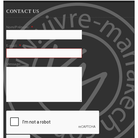
CONTACT US
Nom/Prénom:
*
E-mail:
*
Message: