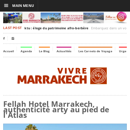
☰
MAIN MENU
rakesh-Timbuktu : éloge du patrimoine afro-berbère
Embarquez dans un voyage culturel dans le temps,
LAST POST


Accueil
Agenda
Le Blog
Actualités
Les Carnets de Voyage
Urgenc
Fellah Hotel Marrakech,
authenticité arty au pied de
l'Atlas