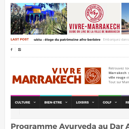
Embarquez dans un voya


Retrouvez to
Marrakech
s
ville rouge
et
Tout sur Mar