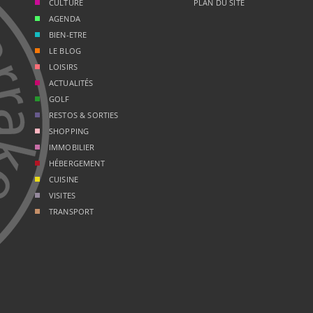
CULTURE
PLAN DU SITE
AGENDA
BIEN-ETRE
LE BLOG
LOISIRS
ACTUALITÉS
GOLF
RESTOS & SORTIES
SHOPPING
IMMOBILIER
HÉBERGEMENT
CUISINE
VISITES
TRANSPORT