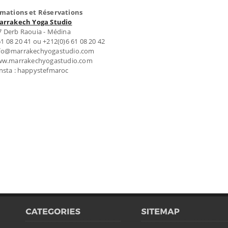
rmations et Réservations
arrakech Yoga Studio
7 Derb Raouia - Médina
 61 08 20 41 ou +212(0)6 61 08 20 42
info@marrakechyogastudio.com
ww.marrakechyogastudio.com
nsta : happystefmaroc