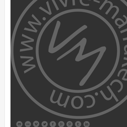








