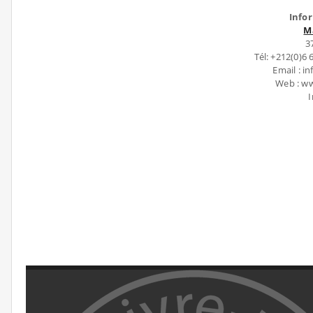
Info
M
3
Tél: +212(0)6
Email : 
Web : w
I