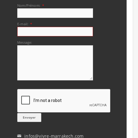
Nom/Prénom:
*
E-mail:
*
Message:
infos@vivre-marrakech.com
✉