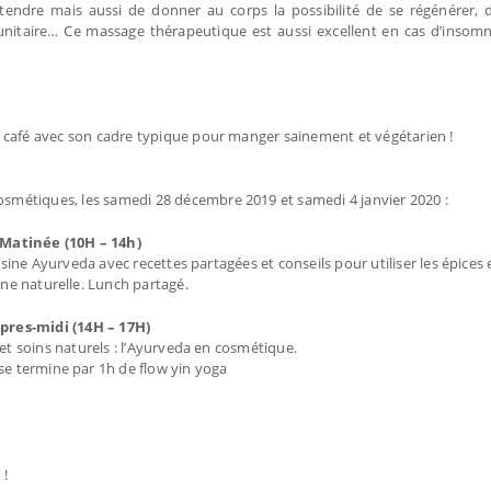
endre mais aussi de donner au corps la possibilité de se régénérer, d
nitaire… Ce massage thérapeutique est aussi excellent en cas d’insomn
tit café avec son cadre typique pour manger sainement et végétarien !
osmétiques, les samedi 28 décembre 2019 et samedi 4 janvier 2020 :
Matinée (10H – 14h)
uisine Ayurveda avec recettes partagées et conseils pour utiliser les épices
ne naturelle. Lunch partagé.
pres-midi (14H – 17H)
t soins naturels : l’Ayurveda en cosmétique.
se termine par 1h de flow yin yoga
 !