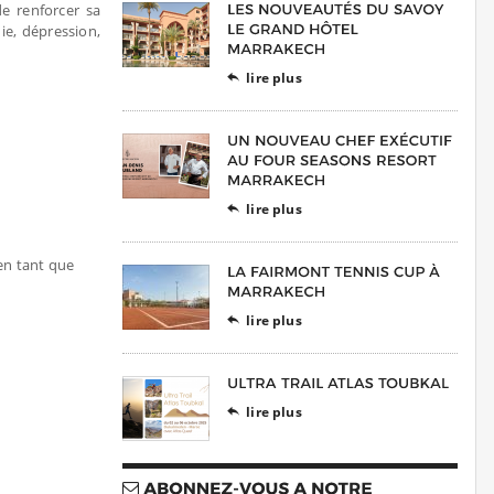
e renforcer sa
ie, dépression,
lire plus

lire plus

 en tant que
lire plus

lire plus
