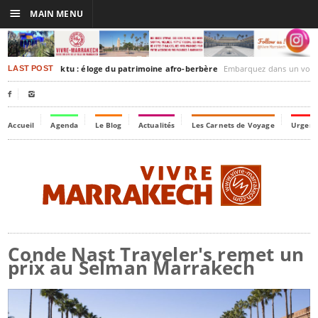
☰
MAIN MENU
rakesh-Timbuktu : éloge du patrimoine afro-berbère
Embarquez dans un voyage culturel dans le temps
LAST POST


Accueil
Agenda
Le Blog
Actualités
Les Carnets de Voyage
Urgenc
Conde Nast Traveler's remet un
prix au Selman Marrakech