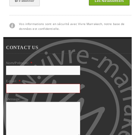
Les Newsletters
Vos informations sont en sécurité avec Vivre Marrakech, notre base de
données est confidentielle.
CONTACT US
Nom/Prénom:
*
E-mail:
*
Message: