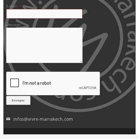
E-mail:
*
Message:
infos@vivre-marrakech.com
✉