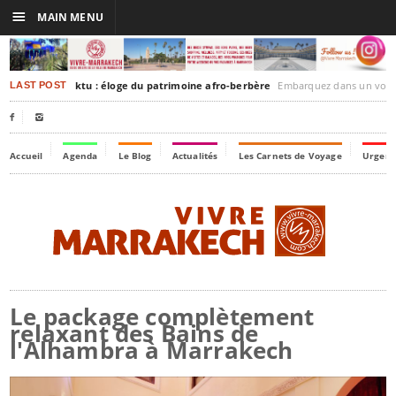
☰
MAIN MENU
rakesh-Timbuktu : éloge du patrimoine afro-berbère
Embarquez dans un voyage culturel dans le temps,
LAST POST


Accueil
Agenda
Le Blog
Actualités
Les Carnets de Voyage
Urgenc
Le package complètement
relaxant des Bains de
l'Alhambra à Marrakech