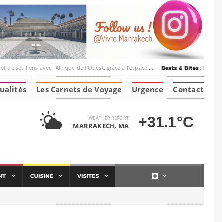
c l’Afrique de l’Ouest, grâce à l’espace Marrakesh-Tumbuktu.
ualités
Les Carnets de Voyage
Urgence
Contact
+31.1°C
WEATHER REPORT
MARRAKECH, MA