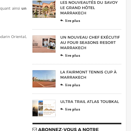
voquant ainsi
un
lire plus

darin Oriental,
lire plus

lire plus

lire plus
