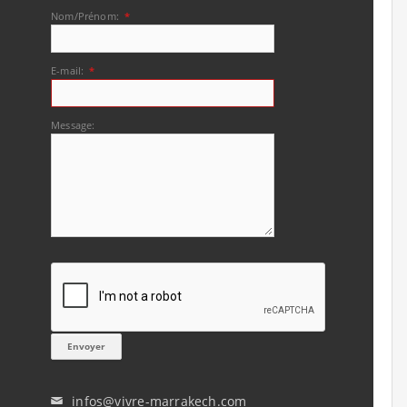
Nom/Prénom:
*
E-mail:
*
Message:
infos@vivre-marrakech.com
✉