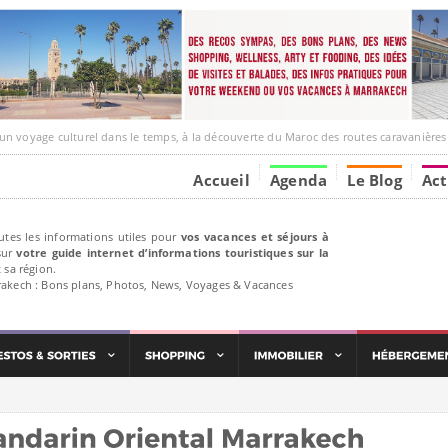
e culturel dans le temps, à la découverte du Maroc des routes caravanières et de ses liens ave
Accueil
Agenda
Le Blog
Act
utes les informations utiles pour
vos vacances et séjours à
ur
votre guide internet d’informations touristiques sur la
 sa région.
rakech : Bons plans, Photos, News, Voyages & Vacances