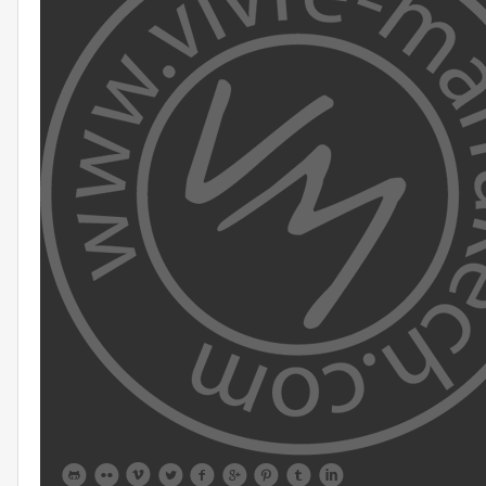








