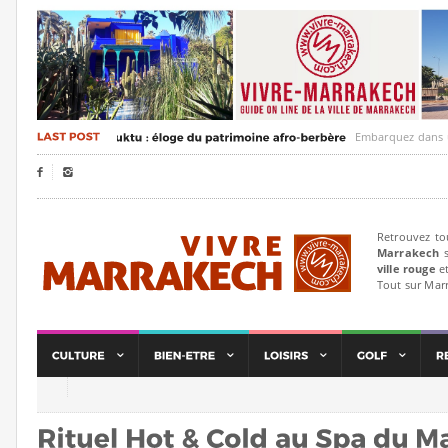
Embarquez dans un voyag


Retrouvez to
Marrakech
s
ville rouge
et
Tout sur Mar