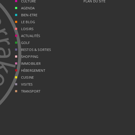
CULTURE
PLAN DU SITE
AGENDA
BIEN-ETRE
LE BLOG
LOISIRS
ACTUALITÉS
GOLF
RESTOS & SORTIES
SHOPPING
IMMOBILIER
HÉBERGEMENT
CUISINE
VISITES
TRANSPORT