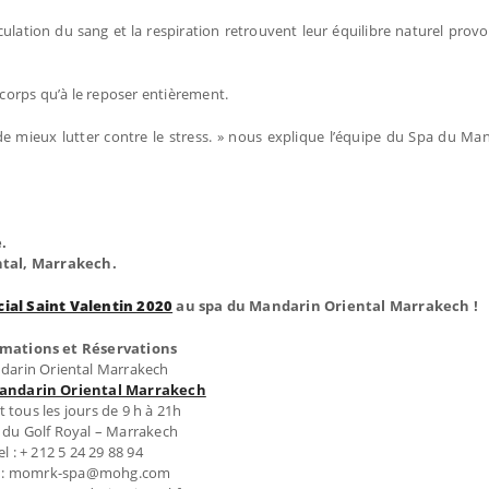
irculation du sang et la respiration retrouvent leur équilibre naturel pro
 corps qu’à le reposer entièrement.
mieux lutter contre le stress. » nous explique l’équipe du Spa du Man
e.
ntal, Marrakech.
cial Saint Valentin 2020
au spa du Mandarin Oriental Marrakech !
rmations et Réservations
darin Oriental Marrakech
andarin Oriental Marrakech
 tous les jours de 9 h à 21h
 du Golf Royal – Marrakech
el : + 212 5 24 29 88 94
l : momrk-spa@mohg.com