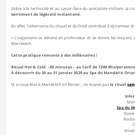
Grâce à la technicité et au savoir-faire du spécialiste Hicham, la c
sentiment de légèreté instantané
.
En effet, l'alternance du chaud et du froid contribue à dynamiser le
« L'organisme se détend en profondeur et se donne les moyens de 
Marrakech.
Cette pratique remonte à des millénaires !
Rituel Hot & Cold - 60 minutes - au tarif de 1200 dhs/personn
À découvrir du 20 au 31 janvier 2020 au Spa du Mandarin Orie
Et si vous êtes à Marrakech en février... ne loupez pas
le rituel
spé
Info
Man
Spa du M
Ouvert
Route
T
Emai