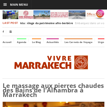
☰
MAIN MENU
rakesh-Timbuktu : éloge du patrimoine afro-berbère
Embarquez dans un voyage culturel dans le temps,
LAST POST


Accueil
Agenda
Le Blog
Actualités
Les Carnets de Voyage
Urgenc
Le massage aux pierres chaudes
des Bains de l'Alhambra à
Marrakech