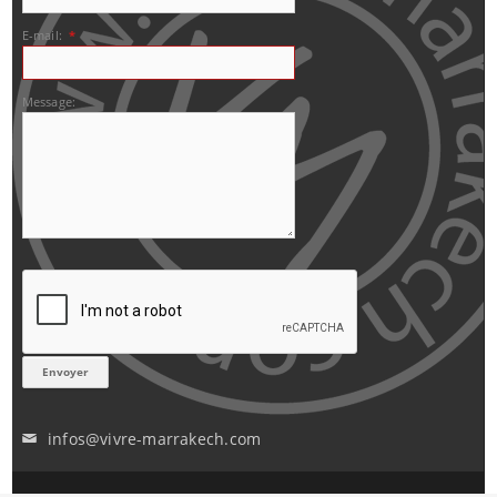
E-mail:
*
Message:
infos@vivre-marrakech.com
✉