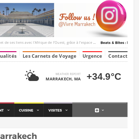
c l’Afrique de l’Ouest, grâce à l’espace Marrakesh-Tumbuktu.
ualités
Les Carnets de Voyage
Urgence
Contact
+34.9°C
WEATHER REPORT
MARRAKECH, MA