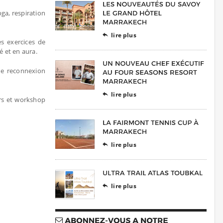
ga, respiration
lire plus

s exercices de
é et en aura.
ne reconnexion
lire plus

iers et workshop
lire plus

lire plus
