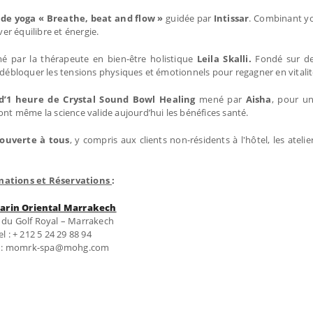
de yoga « Breathe, beat and flow »
guidée par
Intissar
. Combinant yo
ver équilibre et énergie.
mé par la thérapeute en bien-être holistique
Leila Skalli.
Fondé sur de
 débloquer les tensions physiques et émotionnels pour regagner en vitalit
 d’1 heure de Crystal Sound Bowl Healing
mené par
Aisha
, pour u
ont même la science valide aujourd’hui les bénéfices santé.
ouverte à tous
, y compris aux clients non-résidents à l'hôtel, les atel
mations et Réservations
:
rin Oriental Marrakech
 du Golf Royal – Marrakech
el : + 212 5 24 29 88 94
l : momrk-spa@mohg.com