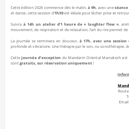
Cette édition 2026 commence dès le matin,
à 9h
, avec une
séance 
et danse, cette session d’
1h30
est idéale pour lâcher prise et retrou
Suivra
à 14h un atelier d’1 heure de « laughter flow »
, ani
mouvement, de respiration et de relaxation, l’art du rire permet de
La journée se terminera en douceur,
à 17h, avec une session
profonde et vibratoire. Une thérapie par le son, ou sonothérapie, d
Cette
journée d’exception
du Mandarin Oriental Marrakech est
sont
gratuits, sur réservation uniquement
!
Infor
Manda
Route
T
Emai