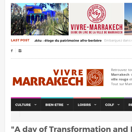
Embarquez dans un voyag


Retrouvez to
Marrakech
s
ville rouge
et
Tout sur Mar