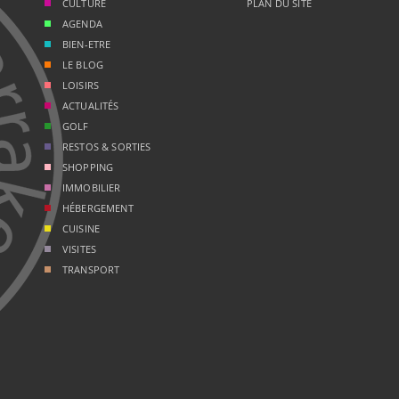
CULTURE
PLAN DU SITE
AGENDA
BIEN-ETRE
LE BLOG
LOISIRS
ACTUALITÉS
GOLF
RESTOS & SORTIES
SHOPPING
IMMOBILIER
HÉBERGEMENT
CUISINE
VISITES
TRANSPORT