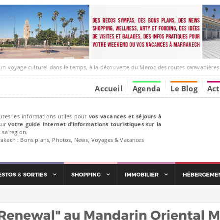
e culturel dans le temps, à la découverte du Maroc des routes caravanières et de ses liens ave
Accueil
Agenda
Le Blog
Act
utes les informations utiles pour
vos vacances et séjours à
ur
votre guide internet d’informations touristiques sur la
 sa région.
rakech : Bons plans, Photos, News, Voyages & Vacances