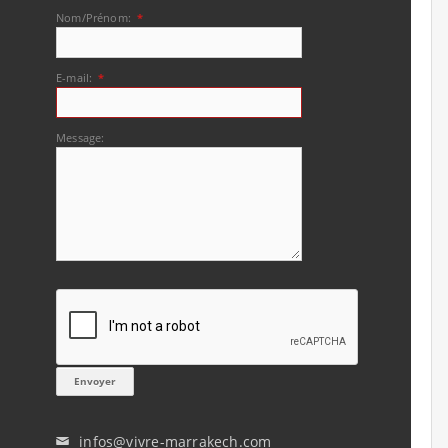
Nom/Prénom:
*
E-mail:
*
Message:
infos@vivre-marrakech.com
✉