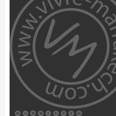








