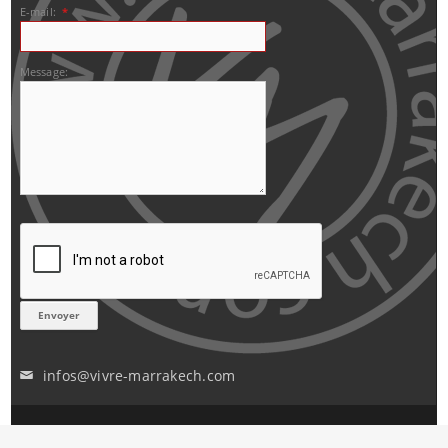
E-mail:
*
Message:
infos@vivre-marrakech.com
✉