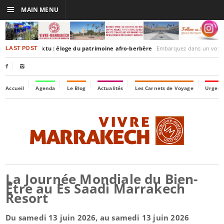
☰
MAIN MENU
akesh-Timbuktu : éloge du patrimoine afro-berbère
Embarquez dans un voyage culturel dans le temps,
LAST POST


Accueil
Agenda
Le Blog
Actualités
Les Carnets de Voyage
Urgenc
La Journée Mondiale du Bien-
Être au Es Saadi Marrakech
Resort
Du samedi 13 juin 2026, au samedi 13 juin 2026