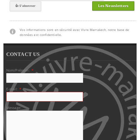
Les Newsletters
Vos informations sont en sécurité avec Vivre Marrakech, notre base de
données est confidentielle.
CONTACT US
Nom/Prénom:
*
E-mail:
*
Message: