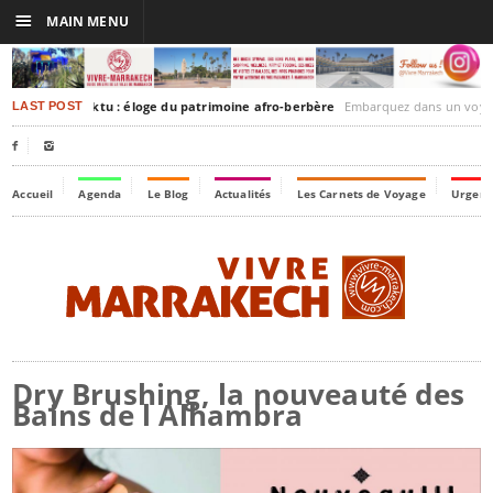
☰
MAIN MENU
rakesh-Timbuktu : éloge du patrimoine afro-berbère
Embarquez dans un voyage culturel dans le temps,
LAST POST


Accueil
Agenda
Le Blog
Actualités
Les Carnets de Voyage
Urgenc
Dry Brushing, la nouveauté des
Bains de l Alhambra