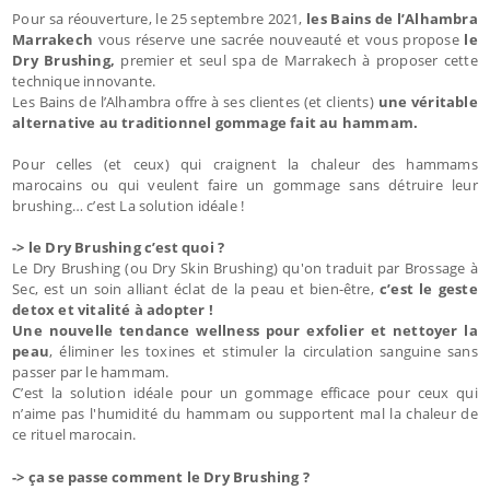
Pour sa réouverture, le 25 septembre 2021,
les Bains de l’Alhambra
Marrakech
vous réserve une sacrée nouveauté et vous propose
le
Dry Brushing,
premier et seul spa de Marrakech à proposer cette
technique innovante.
Les Bains de l’Alhambra offre à ses clientes (et clients)
une véritable
alternative au traditionnel gommage fait au hammam.
Pour celles (et ceux) qui craignent la chaleur des hammams
marocains ou qui veulent faire un gommage sans détruire leur
brushing… c’est La solution idéale !
-> le Dry Brushing c’est quoi ?
Le Dry Brushing (ou Dry Skin Brushing) qu'on traduit par Brossage à
Sec, est un soin alliant éclat de la peau et bien-être,
c’est le geste
detox et vitalité à adopter !
Une nouvelle tendance wellness pour exfolier et nettoyer la
peau
, éliminer les toxines et stimuler la circulation sanguine sans
passer par le hammam.
C’est la solution idéale pour un gommage efficace pour ceux qui
n’aime pas l'humidité du hammam ou supportent mal la chaleur de
ce rituel marocain.
-> ça se passe comment le Dry Brushing ?