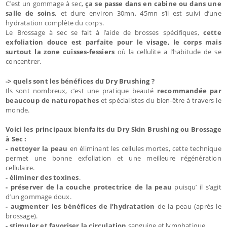
C’est un gommage à sec,
ça se passe dans en cabine ou dans une
salle de soins,
et dure environ 30mn, 45mn s’il est suivi d’une
hydratation complète du corps.
Le Brossage à sec se fait à l’aide de brosses spécifiques,
cette
exfoliation douce est parfaite pour le visage, le corps mais
surtout la zone cuisses-fessiers
où la cellulite a l’habitude de se
concentrer.
-> quels sont les bénéfices du Dry Brushing ?
Ils sont nombreux, c’est une pratique beauté
recommandée par
beaucoup de naturopathes
et spécialistes du bien-être à travers le
monde.
Voici les principaux bienfaits du Dry Skin Brushing ou Brossage
à Sec :
- nettoyer la peau
en éliminant les cellules mortes, cette technique
permet une bonne exfoliation et une meilleure régénération
cellulaire.
- éliminer des toxines
.
- préserver de la couche protectrice de la peau
puisqu’ il s’agit
d’un gommage doux.
- augmenter les bénéfices de l’hydratation
de la peau (après le
brossage).
- stimuler et favoriser la circulation
sanguine et lymphatique.