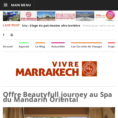
☰
MAIN MENU
rakesh-Timbuktu : éloge du patrimoine afro-berbère
Embarquez dans un voyage culturel dans le temps
LAST POST


Accueil
Agenda
Le Blog
Actualités
Les Carnets de Voyage
Urgenc
Offre Beautyfull journey au Spa
du Mandarin Oriental