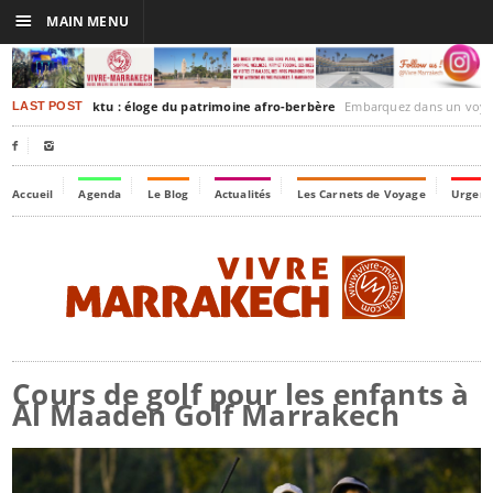
☰
MAIN MENU
rakesh-Timbuktu : éloge du patrimoine afro-berbère
Embarquez dans un voyage culturel dans le temps,
LAST POST


Accueil
Agenda
Le Blog
Actualités
Les Carnets de Voyage
Urgenc
Cours de golf pour les enfants à
Al Maaden Golf Marrakech