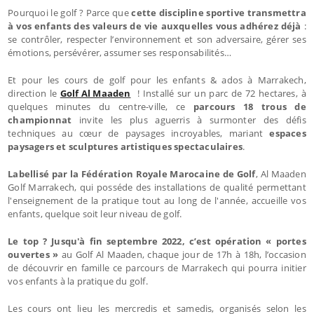
Pourquoi le golf ? Parce que
cette discipline sportive transmettra
à vos enfants des valeurs de vie auxquelles vous adhérez déjà
:
se contrôler, respecter l’environnement et son adversaire, gérer ses
émotions, persévérer, assumer ses responsabilités…
Et pour les cours de golf pour les enfants & ados à Marrakech,
direction le
Golf Al Maaden
! Installé sur un parc de 72 hectares, à
quelques minutes du centre-ville, ce
parcours 18 trous de
championnat
invite les plus aguerris à surmonter des défis
techniques au cœur de paysages incroyables, mariant
espaces
paysagers et sculptures artistiques spectaculaires
.
Labellisé par la Fédération Royale Marocaine de Golf
, Al Maaden
Golf Marrakech, qui posséde des installations de qualité permettant
l'enseignement de la pratique tout au long de l'année, accueille vos
enfants, quelque soit leur niveau de golf.
Le top ? Jusqu'à fin septembre 2022, c’est opération « portes
ouvertes »
au Golf Al Maaden, chaque jour de 17h à 18h, l’occasion
de découvrir en famille ce parcours de Marrakech qui pourra initier
vos enfants à la pratique du golf.
Les cours ont lieu les mercredis et samedis, organisés selon les