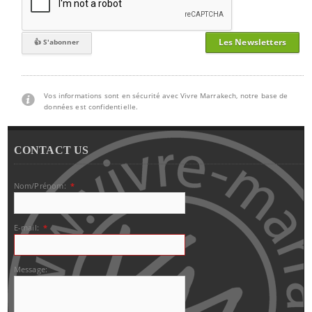
Les Newsletters
Vos informations sont en sécurité avec Vivre Marrakech, notre base de
données est confidentielle.
CONTACT US
Nom/Prénom:
*
E-mail:
*
Message: