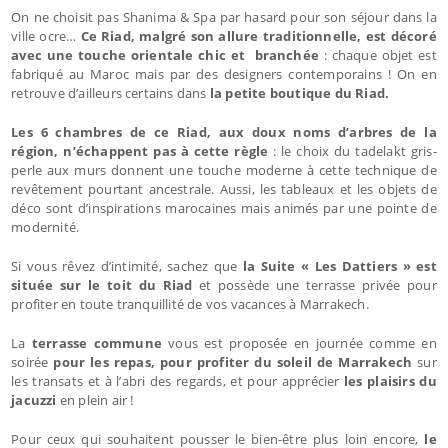
On ne choisit pas Shanima & Spa par hasard pour son séjour dans la
ville ocre…
Ce Riad, malgré son allure traditionnelle, est décoré
avec une touche orientale chic et branchée
: chaque objet est
fabriqué au Maroc mais par des designers contemporains ! On en
retrouve d’ailleurs certains dans
la petite boutique du Riad.
Les 6 chambres de ce Riad, aux doux noms d’arbres de la
région, n’échappent pas à cette règle
: le choix du tadelakt gris-
perle aux murs donnent une touche moderne à cette technique de
revêtement pourtant ancestrale. Aussi, les tableaux et les objets de
déco sont d’inspirations marocaines mais animés par une pointe de
modernité.
Si vous rêvez d’intimité, sachez que
la Suite « Les Dattiers » est
située sur le toit du Riad
et possède une terrasse privée pour
profiter en toute tranquillité de vos vacances à Marrakech.
La
terrasse commune
vous est proposée en journée comme en
soirée
pour les repas, pour profiter du soleil de Marrakech
sur
les transats et à l’abri des regards, et pour apprécier
les plaisirs du
jacuzzi
en plein air !
Pour ceux qui souhaitent pousser le bien-être plus loin encore,
le