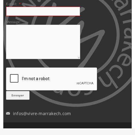
E-mail:
*
Message:
infos@vivre-marrakech.com
✉