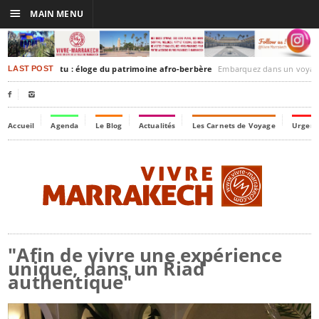
☰
MAIN MENU
kesh-Timbuktu : éloge du patrimoine afro-berbère
Embarquez dans un voyage culturel dans le temps, à 
LAST POST


Accueil
Agenda
Le Blog
Actualités
Les Carnets de Voyage
Urgenc
"Afin de vivre une expérience
unique, dans un Riad
authentique"