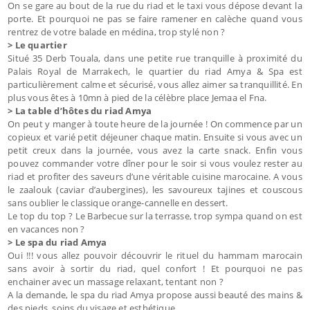
On se gare au bout de la rue du riad et le taxi vous dépose devant la
porte. Et pourquoi ne pas se faire ramener en calèche quand vous
rentrez de votre balade en médina, trop stylé non ?
> Le quartier
Situé 35 Derb Touala, dans une petite rue tranquille à proximité du
Palais Royal de Marrakech, le quartier du riad Amya & Spa est
particulièrement calme et sécurisé, vous allez aimer sa tranquillité. En
plus vous êtes à 10mn à pied de la célèbre place Jemaa el Fna.
> La table d’hôtes du riad Amya
On peut y manger à toute heure de la journée ! On commence par un
copieux et varié petit déjeuner chaque matin. Ensuite si vous avec un
petit creux dans la journée, vous avez la carte snack. Enfin vous
pouvez commander votre dîner pour le soir si vous voulez rester au
riad et profiter des saveurs d’une véritable cuisine marocaine. A vous
le zaalouk (caviar d’aubergines), les savoureux tajines et couscous
sans oublier le classique orange-cannelle en dessert.
Le top du top ? Le Barbecue sur la terrasse, trop sympa quand on est
en vacances non ?
> Le spa du riad Amya
Oui !!! vous allez pouvoir découvrir le rituel du hammam marocain
sans avoir à sortir du riad, quel confort ! Et pourquoi ne pas
enchainer avec un massage relaxant, tentant non ?
A la demande, le spa du riad Amya propose aussi beauté des mains &
des pieds, soins du visage et esthétique…