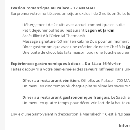
Évasion romantique au Palace – 12 400 MAD
Surprenez votre moitié avec un séjour exclusif de 2 nuits en Suite Ju
Hébergement de 2 nuits avec accueil romantique en suite
Petit déjeuner buffet au restaurant
Lagon et Jardin
Accès illimité à l'Oriental Thermae®
Massage signature (50 min) en cabine Duo pour un moment 
Dîner gastronomique avec une création de notre Chef à la
Co
Une boîte de chocolats faits maison pour une touche sucrée D
Expériences gastronomiques à deux – Du 14 au 16 février
Faites découvrir à votre bien-aimé(e) des saveurs raffinées dans un
Dîner au restaurant vénitien
, Othello, au Palace – 700 
Un menu en cinq temps où chaque plat sublime les saveurs de 
Dîner au restaurant gastronomique français
, Le Saadi,
Un menu en quatre temps pour découvrir l'art de la haute cui
Envie d’une Saint-Valentin d’exception à Marrakech ? C’est à l’Es S
Infor