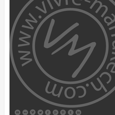








