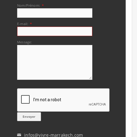
Nom/Prénom:
*
E-mail:
*
Message:
infos@vivre-marrakech.com
✉