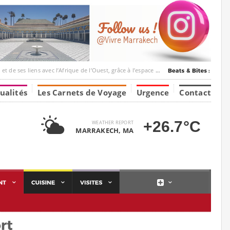
c l’Afrique de l’Ouest, grâce à l’espace Marrakesh-Tumbuktu.
ualités
Les Carnets de Voyage
Urgence
Contact
+26.7°C
WEATHER REPORT
MARRAKECH, MA