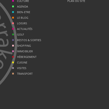
CULTURE
PLAN DU SITE
AGENDA
BIEN-ETRE
LE BLOG
LOISIRS
ACTUALITÉS
GOLF
RESTOS & SORTIES
SHOPPING
IMMOBILIER
HÉBERGEMENT
CUISINE
VISITES
TRANSPORT