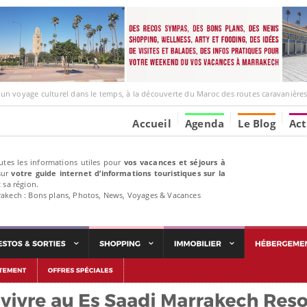
ge culturel dans le temps, à la découverte du Maroc des routes caravanières et de ses liens ave
Accueil
Agenda
Le Blog
Act
utes les informations utiles pour
vos vacances et séjours à
ur
votre guide internet d’informations touristiques sur la
 sa région.
rakech : Bons plans, Photos, News, Voyages & Vacances