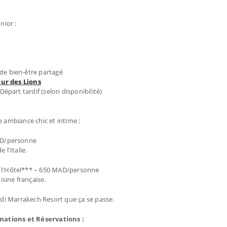
nior :
de bien-être partagé
ur des Lions
épart tardif (selon disponibilité)
e ambiance chic et intime :
MAD/personne
l'Italie.
 à l'Hôtel*** – 650 MAD/personne
sine française.
aadi Marrakech Resort que ça se passe.
mations et Réservations :