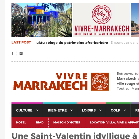
Embarquez dans un voya


Retrouvez to
Marrakech
s
ville rouge
et
Tout sur Mar