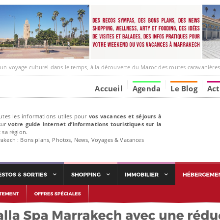
e culturel dans le temps, à la découverte du Maroc des routes caravanières et de ses liens ave
Accueil
Agenda
Le Blog
Act
utes les informations utiles pour
vos vacances et séjours à
ur
votre guide internet d’informations touristiques sur la
 sa région.
rakech : Bons plans, Photos, News, Voyages & Vacances