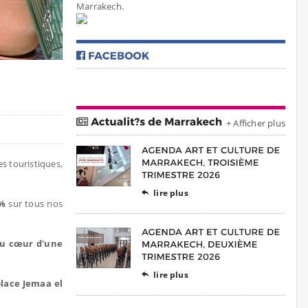
Marrakech.
+ Afficher plus
s touristiques,
lire plus

0%
sur tous nos
au cœur d'une
lire plus

place Jemaa el