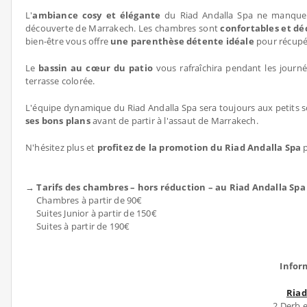
L'
ambiance cosy et élégante
du Riad Andalla Spa ne manquera
découverte de Marrakech. Les chambres sont
confortables et dé
bien-être vous offre
une parenthèse détente idéale
pour récupér
Le
bassin au cœur du patio
vous rafraîchira pendant les journé
terrasse colorée.
L'équipe dynamique du Riad Andalla Spa sera toujours aux petits soi
ses bons plans
avant de partir à l'assaut de Marrakech.
N'hésitez plus et
profitez de la promotion du Riad Andalla Spa
p
→ Tarifs des chambres – hors réduction – au Riad Andalla Sp
Chambres à partir de 90€
Suites Junior à partir de 150€
Suites à partir de 190€
Infor
Riad
2 Derb 