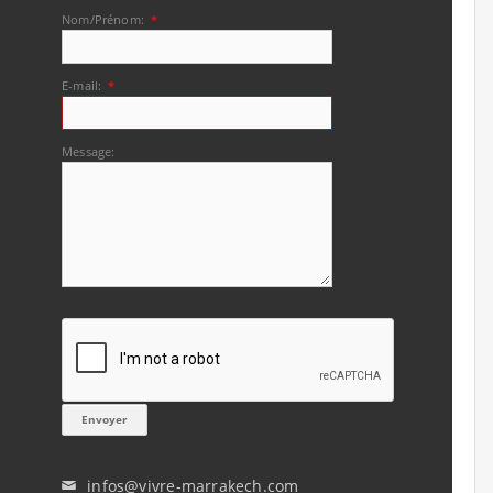
Nom/Prénom:
*
E-mail:
*
Message:
infos@vivre-marrakech.com
✉