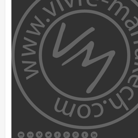








