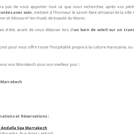
 pas de vous apporter tout ce que vous recherchez après vos pérég
corées avec soin
, mettant à l'honneur le savoir-faire artisanal de la ville
er et découvrir les rituels de beauté du Maroc.
es d'été, avant de vous délasser lors d'
un bain de soleil sur un tra
ns pour vous offrir toute l'hospitalité propre à la culture marocaine, ou
our voir Marrakech sous son meilleur jour !
a Marrakech
mations et Réservations :
 Andalla Spa Marrakech
el Boumba, Rue Arset Laghzail