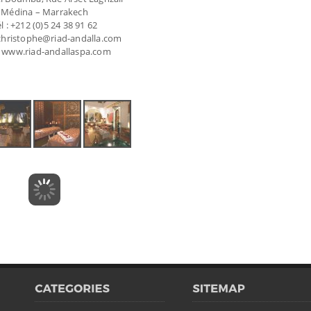
Médina – Marrakech
l : +212 (0)5 24 38 91 62
 christophe@riad-andalla.com
 www.riad-andallaspa.com