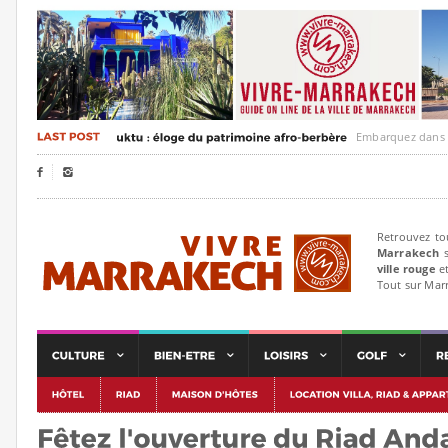
Embarquez dans un voyag


Retrouvez to
Marrakech
s
ville rouge
et
Tout sur Mar