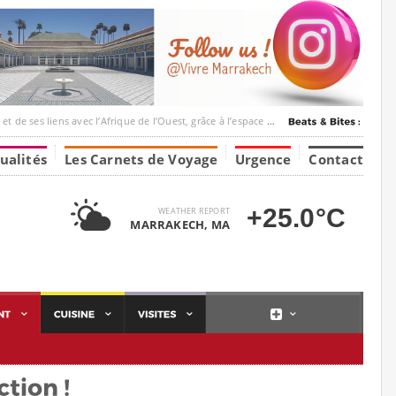
c l’Afrique de l’Ouest, grâce à l’espace Marrakesh-Tumbuktu.
ualités
Les Carnets de Voyage
Urgence
Contact
+25.0°C
WEATHER REPORT
MARRAKECH, MA