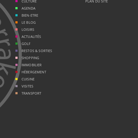
CULTURE
PLAN DU SITE
AGENDA
BIEN-ETRE
LE BLOG
LOISIRS
ACTUALITÉS
GOLF
RESTOS & SORTIES
SHOPPING
IMMOBILIER
HÉBERGEMENT
CUISINE
VISITES
TRANSPORT