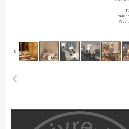
Té
Email :
Web :