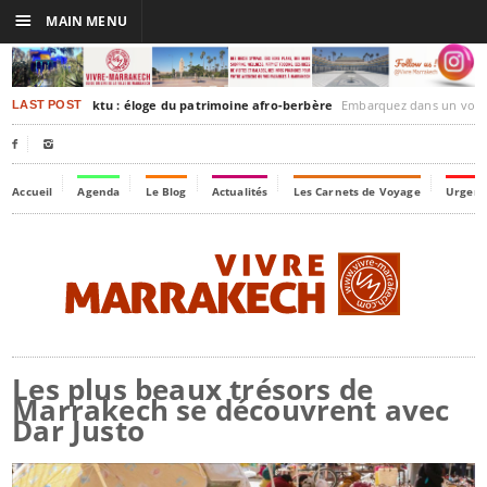
☰
MAIN MENU
rakesh-Timbuktu : éloge du patrimoine afro-berbère
Embarquez dans un voyage culturel dans le temps
LAST POST


Accueil
Agenda
Le Blog
Actualités
Les Carnets de Voyage
Urgenc
Les plus beaux trésors de
Marrakech se découvrent avec
Dar Justo