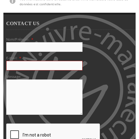
données est confidentielle.
CONTACT US
Nom/Prénom:
*
E-mail:
*
Message: