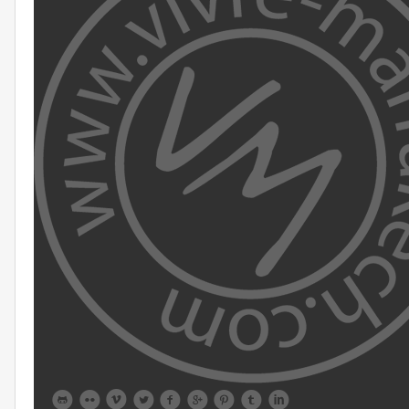








