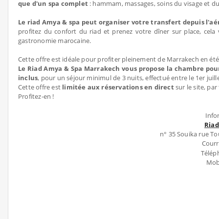
que d'un spa complet
: hammam, massages, soins du visage et du
Le riad Amya & spa peut organiser votre transfert depuis l'aé
profitez du confort du riad et prenez votre dîner sur place, ce
gastronomie marocaine.
Cette offre est idéale pour profiter pleinement de Marrakech en été, 
Le Riad Amya & Spa Marrakech vous propose la chambre pour 2
inclus
, pour un séjour minimul de 3 nuits, effectué entre le 1er juill
Cette offre est
limitée aux réservations en direct
sur le site, pa
Profitez-en !
Info
Ria
n° 35 Souika rue T
Courri
Téléph
Mobi