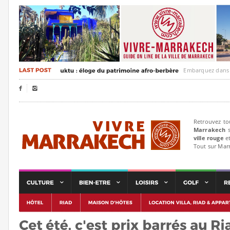
Embarquez dans un voya


Retrouvez to
Marrakech
s
ville rouge
et
Tout sur Mar