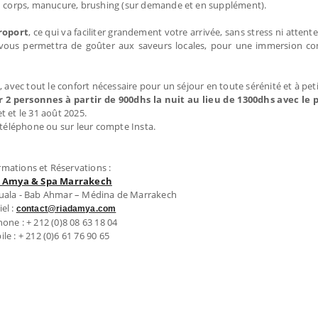
 corps, manucure, brushing (sur demande et en supplément).
roport
, ce qui va faciliter grandement votre arrivée, sans stress ni attente 
la vous permettra de goûter aux saveurs locales, pour une immersion c
avec tout le confort nécessaire pour un séjour en toute sérénité et à petit
 personnes à partir de 900dhs la nuit au lieu de 1300dhs avec le 
et et le 31 août 2025.
r téléphone ou sur leur compte Insta.
rmations et Réservations :
d Amya & Spa Marrakech
ouala - Bab Ahmar – Médina de Marrakech
el :
contact@riadamya.com
one : + 212 (0)8 08 63 18 04
le : + 212 (0)6 61 76 90 65