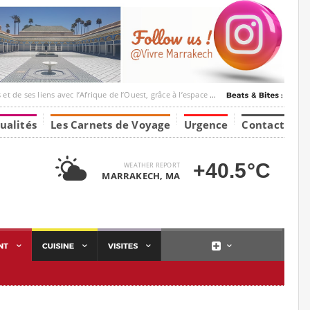
ec l’Afrique de l’Ouest, grâce à l’espace Marrakesh-Tumbuktu.
ualités
Les Carnets de Voyage
Urgence
Contact
+40.5°C
WEATHER REPORT
MARRAKECH, MA