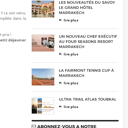
!! Le soir venu,
omplète dans la
lire plus

 prix !
petit déjeuner
lire plus

lire plus

lire plus
