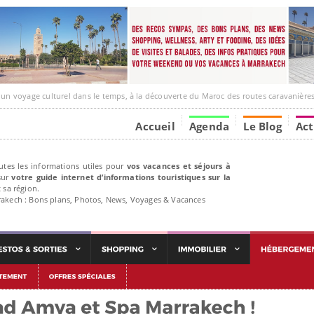
ge culturel dans le temps, à la découverte du Maroc des routes caravanières et de ses liens av
Accueil
Agenda
Le Blog
Act
utes les informations utiles pour
vos vacances et séjours à
ur
votre guide internet d’informations touristiques sur la
 sa région.
rakech : Bons plans, Photos, News, Voyages & Vacances