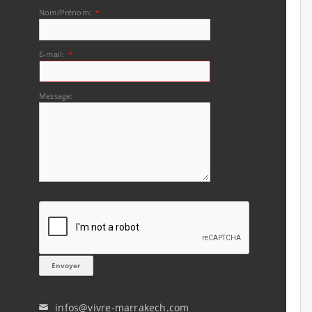
Nom/Prénom:
*
E-mail:
*
Message:
infos@vivre-marrakech.com
✉