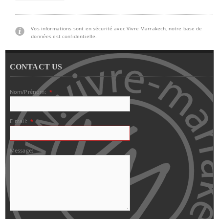
Vos informations sont en sécurité avec Vivre Marrakech, notre base de
données est confidentielle.
CONTACT US
Nom/Prénom:
*
E-mail:
*
Message: