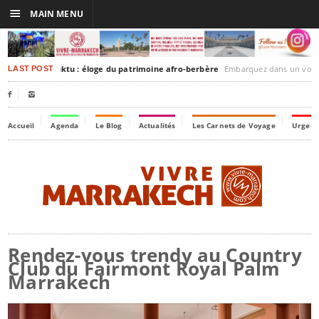
☰
MAIN MENU
rakesh-Timbuktu : éloge du patrimoine afro-berbère
Embarquez dans un voyage culturel dans le temps
LAST POST


Accueil
Agenda
Le Blog
Actualités
Les Carnets de Voyage
Urgenc
Rendez-vous trendy au Country
Club du Fairmont Royal Palm
Marrakech