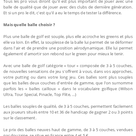
Tous les pro vous diront qu'il est plus important de jouer avec une
balle de qualité que de jouer avec des clubs de dernière génération.
Et si un pro le dit, c'est qu'il a eu le temps de tester la différence.
Mais quelle balle choisir ?
Plus une balle de golf est souple, plus elle accroche les greens et plus
elle va loin. En effet, la souplesse de la balle lui permet de se déformer
dans l'air et de prendre une position aérodynamique. Elle lui permet
également d'amortir son rebond sur le green pour mieux le tenir.
Avec une balle de golf catégorie « tour » composée de 3 à 5 couches,
de nouvelles sensations de jeu s'offrent à vous, dans vos approches,
votre putting ou dans votre long jeu. Ces balles sont plus souples
que les balles deux couches d'entrée de gamme, que l'on surnomme
parfois les « balles cailloux » dans le vocabulaire golfique (Wilson
Ultra, Tour Special, Pinacle, Top Flite, …)
Les balles souples de qualité, de 3 à 5 couches, permettent facilement
aux joueurs situés entre 10 et 36 de handicap de gagner 2 ou 3 points
sur le classement.
Le prix des balles neuves haut de gamme, de 3 à 5 couches, vendues
par douzaine, se situe en France entre 4 et 5 €.