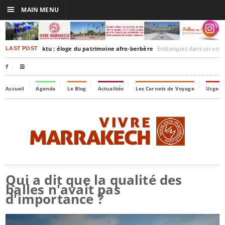
☰
MAIN MENU
rakesh-Timbuktu : éloge du patrimoine afro-berbère
Embarquez dans un voyage culturel dans le temps,
LAST POST


Accueil
Agenda
Le Blog
Actualités
Les Carnets de Voyage
Urgenc
Qui a dit que la qualité des
balles n'avait pas
d'importance ?