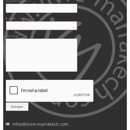
Nom/Prénom:
*
E-mail:
*
Message:
infos@vivre-marrakech.com
✉