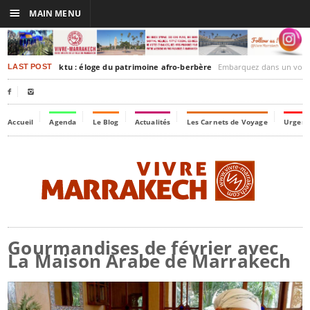
☰
MAIN MENU
rakesh-Timbuktu : éloge du patrimoine afro-berbère
Embarquez dans un voyage culturel dans le temps,
LAST POST


Accueil
Agenda
Le Blog
Actualités
Les Carnets de Voyage
Urgenc
Gourmandises de février avec
La Maison Arabe de Marrakech