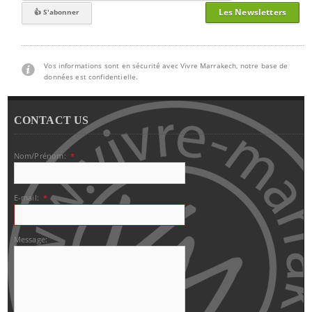
Les Newsletters
Vos informations sont en sécurité avec Vivre Marrakech, notre base de
données est confidentielle.
CONTACT US
Nom/Prénom:
*
E-mail:
*
Message: