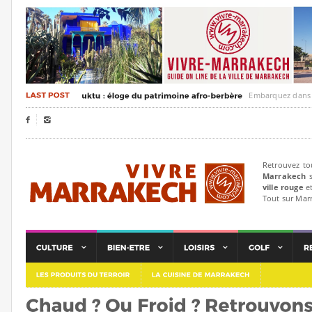
Embarquez dans un voya


Retrouvez to
Marrakech
s
ville rouge
et
Tout sur Mar