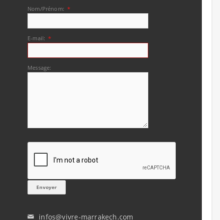
Nom/Prénom:
*
E-mail:
*
Message:
infos@vivre-marrakech.com
✉