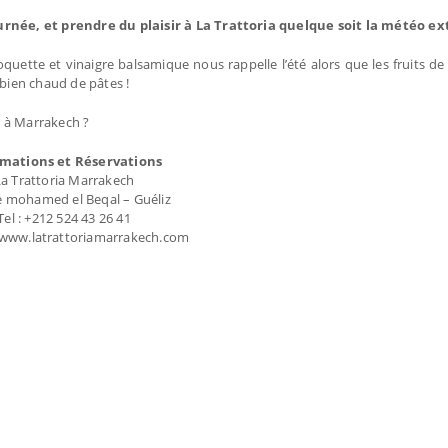
ournée, et prendre du plaisir à La Trattoria quelque soit la météo ex
oquette et vinaigre balsamique nous rappelle l’été alors que les fruits de
 bien chaud de pâtes !
 " à Marrakech ?
rmations et Réservations
La Trattoria Marrakech
e mohamed el Beqal – Guéliz
Tel : +212 524 43 26 41
 www.latrattoriamarrakech.com