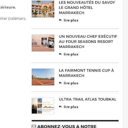
térieure.
 mer (calamars,
lire plus

lire plus

lire plus

lire plus
