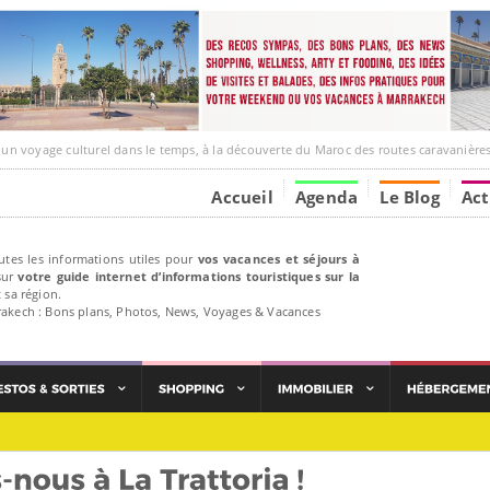
ge culturel dans le temps, à la découverte du Maroc des routes caravanières et de ses liens ave
Accueil
Agenda
Le Blog
Act
utes les informations utiles pour
vos vacances et séjours à
ur
votre guide internet d’informations touristiques sur la
 sa région.
rakech : Bons plans, Photos, News, Voyages & Vacances