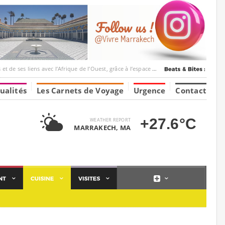
c l’Afrique de l’Ouest, grâce à l’espace Marrakesh-Tumbuktu.
ualités
Les Carnets de Voyage
Urgence
Contact
+27.6°C
WEATHER REPORT
MARRAKECH, MA