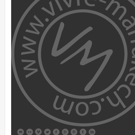








