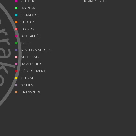
CULTURE
PLAN DU SITE
AGENDA
BIEN-ETRE
LE BLOG
LOISIRS
ACTUALITÉS
GOLF
RESTOS & SORTIES
SHOPPING
IMMOBILIER
HÉBERGEMENT
CUISINE
VISITES
TRANSPORT