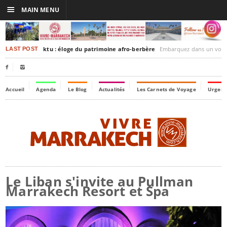
☰
MAIN MENU
rakesh-Timbuktu : éloge du patrimoine afro-berbère
Embarquez dans un voyage culturel dans le temps
LAST POST


Accueil
Agenda
Le Blog
Actualités
Les Carnets de Voyage
Urgenc
Le Liban s'invite au Pullman
Marrakech Resort et Spa