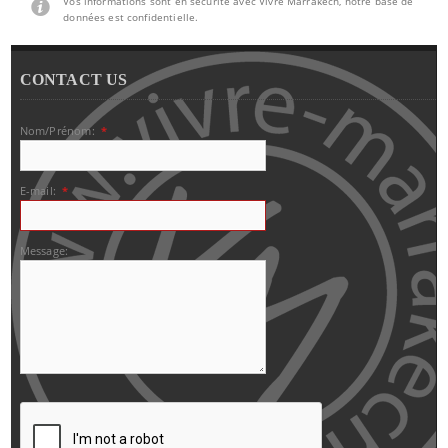
Vos informations sont en sécurité avec Vivre Marrakech, notre base de
données est confidentielle.
CONTACT US
Nom/Prénom:
*
E-mail:
*
Message: