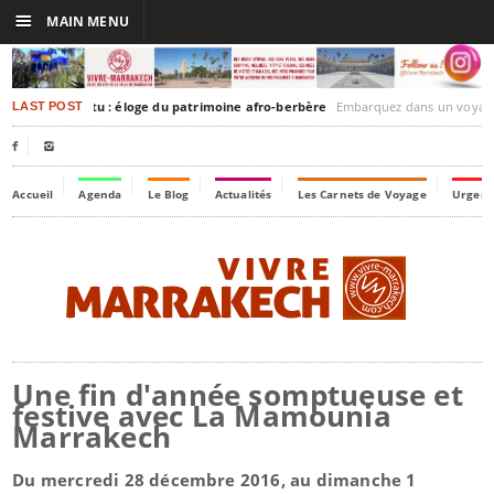
☰
MAIN MENU
kesh-Timbuktu : éloge du patrimoine afro-berbère
Embarquez dans un voyage culturel dans le temps, à l
LAST POST


Accueil
Agenda
Le Blog
Actualités
Les Carnets de Voyage
Urgenc
Une fin d'année somptueuse et
festive avec La Mamounia
Marrakech
Du mercredi 28 décembre 2016, au dimanche 1