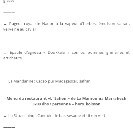
glacés
———
→ Pageot royal de Nador à la vapeur d’herbes, émulsion safran,
verveine au caviar
———
→ Epaule d’agneau « Doukkala » confite, pommes grenailles et
artichauts
———
→ La Mandarine : Cacao pur Madagascar, safran
Menu du restaurant «L'Italien » de La Mamounia Marrakech
3700 dhs / personne – hors boisson
→ Lo Stuzzichino : Cannolo de bar, sésame et citron vert
———