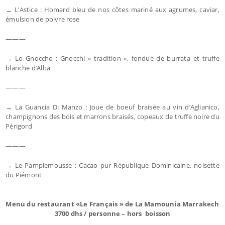
→ L’Astice : Homard bleu de nos côtes mariné aux agrumes, caviar,
émulsion de poivre rose
———
→ Lo Gnoccho : Gnocchi « tradition », fondue de burrata et truffe
blanche d’Alba
———
→ La Guancia Di Manzo : Joue de boeuf braisée au vin d’Aglianico,
champignons des bois et marrons braisés, copeaux de truffe noire du
Périgord
———
→ Le Pamplemousse : Cacao pur République Dominicaine, noisette
du Piémont
Menu du restaurant «Le Français » de La Mamounia Marrakech
3700 dhs / personne – hors boisson