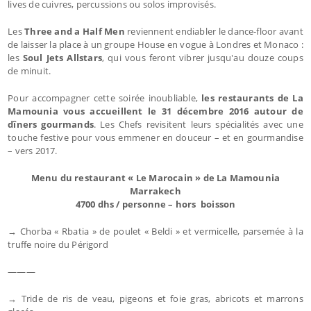
lives de cuivres, percussions ou solos improvisés.
Les
Three and a Half Men
reviennent endiabler le dance-floor avant
de laisser la place à un groupe House en vogue à Londres et Monaco :
les
Soul Jets Allstars
, qui vous feront vibrer jusqu'au douze coups
de minuit.
Pour accompagner cette soirée inoubliable,
les restaurants de La
Mamounia vous accueillent le 31 décembre 2016 autour de
dîners gourmands
. Les Chefs revisitent leurs spécialités avec une
touche festive pour vous emmener en douceur – et en gourmandise
– vers 2017.
Menu du restaurant « Le Marocain » de La Mamounia
Marrakech
4700 dhs / personne – hors boisson
→ Chorba « Rbatia » de poulet « Beldi » et vermicelle, parsemée à la
truffe noire du Périgord
———
→ Tride de ris de veau, pigeons et foie gras, abricots et marrons