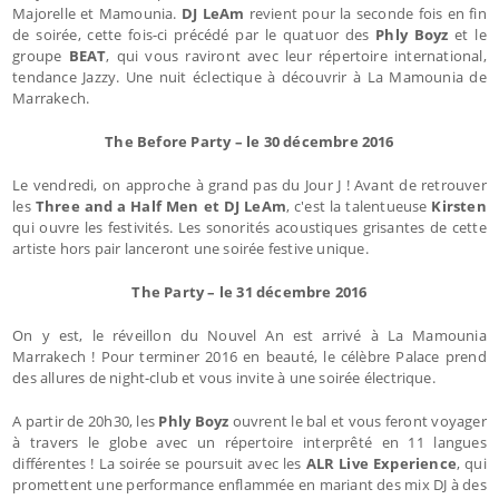
Majorelle et Mamounia.
DJ LeAm
revient pour la seconde fois en fin
de soirée, cette fois-ci précédé par le quatuor des
Phly Boyz
et le
groupe
BEAT
, qui vous raviront avec leur répertoire international,
tendance Jazzy. Une nuit éclectique à découvrir à La Mamounia de
Marrakech.
The Before Party – le 30 décembre 2016
Le vendredi, on approche à grand pas du Jour J ! Avant de retrouver
les
Three and a Half Men et DJ LeAm
, c'est la talentueuse
Kirsten
qui ouvre les festivités. Les sonorités acoustiques grisantes de cette
artiste hors pair lanceront une soirée festive unique.
The Party – le 31 décembre 2016
On y est, le réveillon du Nouvel An est arrivé à La Mamounia
Marrakech ! Pour terminer 2016 en beauté, le célèbre Palace prend
des allures de night-club et vous invite à une soirée électrique.
A partir de 20h30, les
Phly Boyz
ouvrent le bal et vous feront voyager
à travers le globe avec un répertoire interprêté en 11 langues
différentes ! La soirée se poursuit avec les
ALR Live Experience
, qui
promettent une performance enflammée en mariant des mix DJ à des