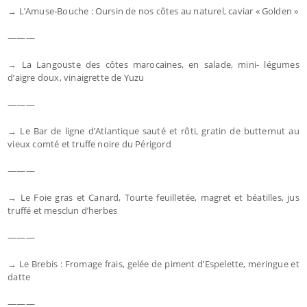
→ L’Amuse-Bouche : Oursin de nos côtes au naturel, caviar « Golden »
———
→ La Langouste des côtes marocaines, en salade, mini- légumes
d’aigre doux, vinaigrette de Yuzu
———
→ Le Bar de ligne d’Atlantique sauté et rôti, gratin de butternut au
vieux comté et truffe noire du Périgord
———
→ Le Foie gras et Canard, Tourte feuilletée, magret et béatilles, jus
truffé et mesclun d’herbes
———
→ Le Brebis : Fromage frais, gelée de piment d’Espelette, meringue et
datte
———