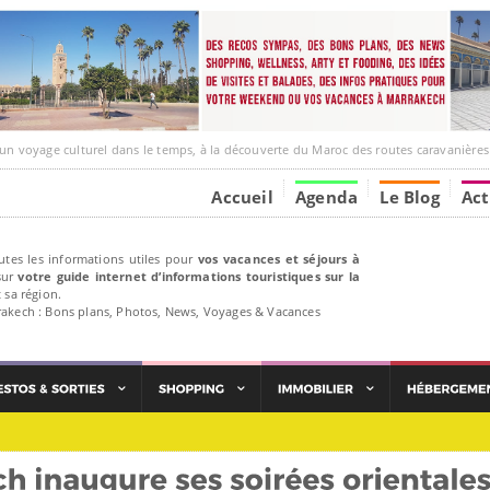
e culturel dans le temps, à la découverte du Maroc des routes caravanières et de ses liens ave
Accueil
Agenda
Le Blog
Act
utes les informations utiles pour
vos vacances et séjours à
ur
votre guide internet d’informations touristiques sur la
 sa région.
rakech : Bons plans, Photos, News, Voyages & Vacances