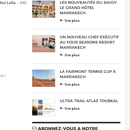
Mes’Lalla
. - 880
lire plus

lire plus

ch !
lire plus

lire plus
