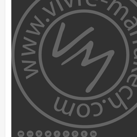








