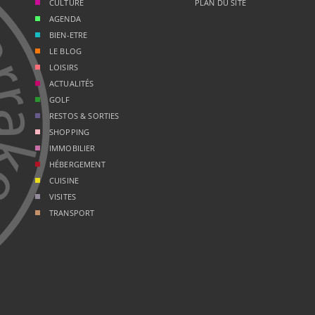
CULTURE
PLAN DU SITE
AGENDA
BIEN-ETRE
LE BLOG
LOISIRS
ACTUALITÉS
GOLF
RESTOS & SORTIES
SHOPPING
IMMOBILIER
HÉBERGEMENT
CUISINE
VISITES
TRANSPORT