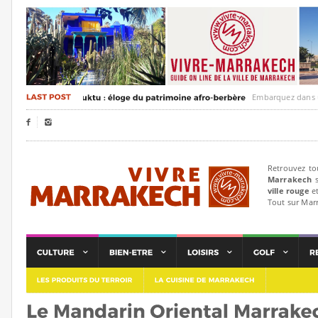
Embarquez dans un voyag


Retrouvez to
Marrakech
s
ville rouge
et
Tout sur Mar