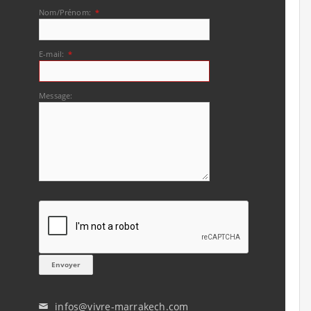
Nom/Prénom:
*
E-mail:
*
Message:
infos@vivre-marrakech.com
✉