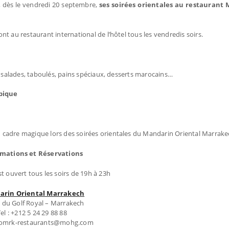
, dès le vendredi 20 septembre,
ses soirées orientales au restaurant 
t au restaurant international de l’hôtel tous les vendredis soirs.
, salades, taboulés, pains spéciaux, desserts marocains…
ypique
cadre magique lors des soirées orientales du Mandarin Oriental Marrake
rmations et Réservations
st ouvert tous les soirs de 19h à 23h
arin Oriental Marrakech
 du Golf Royal – Marrakech
el : +212 5 24 29 88 88
momrk-restaurants@mohg.com