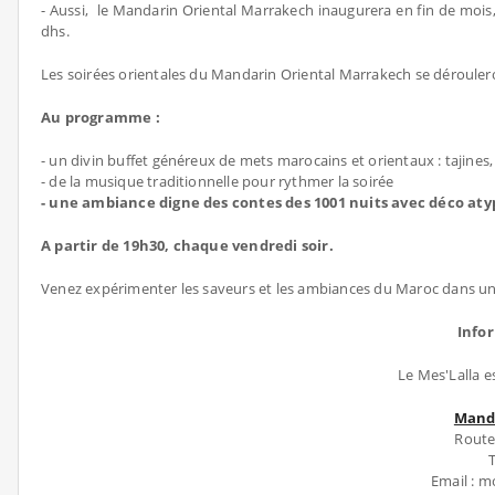
- Aussi, le Mandarin Oriental Marrakech inaugurera en fin de mois
dhs.
Les soirées orientales du Mandarin Oriental Marrakech se dérouleron
Au programme :
- un divin buffet généreux de mets marocains et orientaux : tajines
- de la musique traditionnelle pour rythmer la soirée
- une ambiance digne des contes des 1001 nuits avec déco at
A partir de 19h30, chaque vendredi soir.
Venez expérimenter les saveurs et les ambiances du Maroc dans un 
Info
Le Mes'Lalla e
Mand
Route
T
Email : 