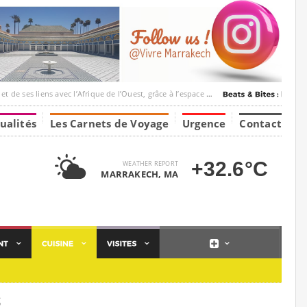
c l’Afrique de l’Ouest, grâce à l’espace Marrakesh-Tumbuktu.
ualités
Les Carnets de Voyage
Urgence
Contact
+32.6°C
WEATHER REPORT
MARRAKECH, MA