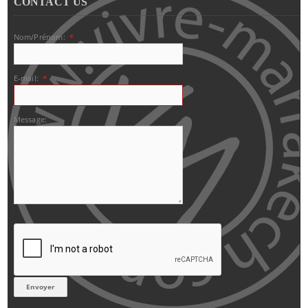
CONTACT US
Nom/Prénom:
*
E-mail:
*
Message: