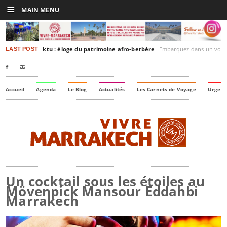
☰
MAIN MENU
rakesh-Timbuktu : éloge du patrimoine afro-berbère
Embarquez dans un voyage culturel dans le temps,
LAST POST


Accueil
Agenda
Le Blog
Actualités
Les Carnets de Voyage
Urgenc
Un cocktail sous les étoiles au
Mövenpick Mansour Eddahbi
Marrakech