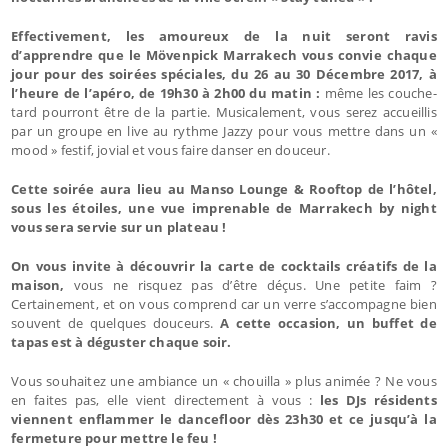
Effectivement, les amoureux de la nuit seront ravis
d’apprendre que le Mövenpick Marrakech vous convie chaque
jour pour des soirées spéciales, du 26 au 30 Décembre 2017, à
l’heure de l’apéro, de 19h30 à 2h00 du matin :
même les couche-
tard pourront être de la partie. Musicalement, vous serez accueillis
par un groupe en live au rythme Jazzy pour vous mettre dans un «
mood » festif, jovial et vous faire danser en douceur.
Cette soirée aura lieu au Manso Lounge & Rooftop de l’hôtel,
sous les étoiles, une vue imprenable de Marrakech by night
vous sera servie sur un plateau !
On vous invite à découvrir la carte de cocktails créatifs de la
maison,
vous ne risquez pas d’être déçus. Une petite faim ?
Certainement, et on vous comprend car un verre s’accompagne bien
souvent de quelques douceurs.
A cette occasion, un buffet de
tapas est à déguster chaque soir.
Vous souhaitez une ambiance un « chouilla » plus animée ? Ne vous
en faites pas, elle vient directement à vous :
les DJs résidents
viennent enflammer le dancefloor dès 23h30 et ce jusqu’à la
fermeture pour mettre le feu !