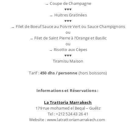
→ Coupe de Champagne
♥♥♥
→ Huitres Gratinées
♥♥♥
→ Filet de Boeuf Sauce au Poivre Vert ou Sauce Champignons
ou
→ Filet de Saint Pierre à l’Orange et Basilic
ou
→ Risotto aux Cèpes
♥♥♥
Tiramisu Maison
Tarif :
450 dhs / personne
(hors boissons)
Informations et Réservations :
La Trattoria Marrakech
179 rue mohamed el Beqal – Guéliz
Tel : +212 524 43 26 41
Website : www.latrattoriamarrakech.com