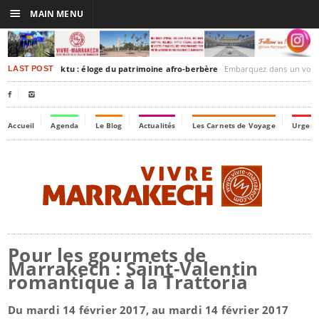
☰
MAIN MENU
rakesh-Timbuktu : éloge du patrimoine afro-berbère
Embarquez dans un voyage culturel dans le temps
LAST POST


Accueil
Agenda
Le Blog
Actualités
Les Carnets de Voyage
Urgenc
Pour les gourmets de
Marrakech : Saint-Valentin
romantique à la Trattoria
Du mardi 14 février 2017, au mardi 14 février 2017