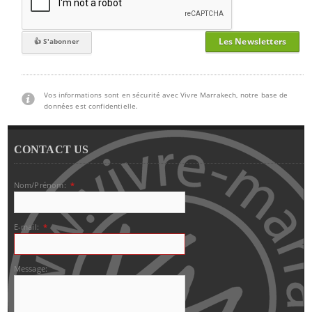
Les Newsletters
Vos informations sont en sécurité avec Vivre Marrakech, notre base de
données est confidentielle.
CONTACT US
Nom/Prénom:
*
E-mail:
*
Message: