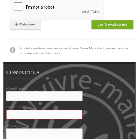
Les Newsletters
Vos informations sont en sécurité avec Vivre Marrakech, notre base de
données est confidentielle.
CONTACT US
Nom/Prénom:
*
E-mail:
*
Message: