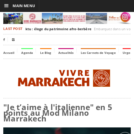
☰
MAIN MENU
rakesh-Timbuktu : éloge du patrimoine afro-berbère
Embarquez dans un voyage culturel dans le temps,
LAST POST


Accueil
Agenda
Le Blog
Actualités
Les Carnets de Voyage
Urgenc
"Je t’aime à l'italienne" en 5
points au Mod Milano
Marrakech