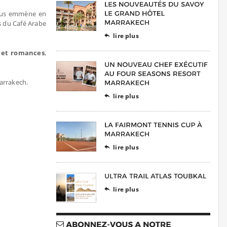
us emmène en
s du Café Arabe
lire plus

s et romances
,
arrakech.
lire plus

lire plus

lire plus
