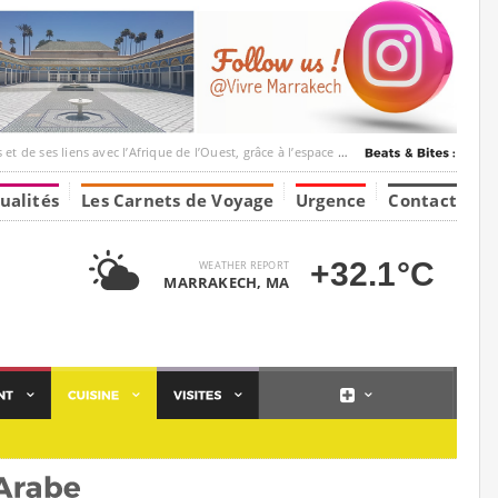
ec l’Afrique de l’Ouest, grâce à l’espace Marrakesh-Tumbuktu.
ualités
Les Carnets de Voyage
Urgence
Contact
+32.1°C
WEATHER REPORT
MARRAKECH, MA