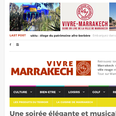
Embarquez dans un voya


Retrouvez to
Marrakech
s
ville rouge
et
Tout sur Mar