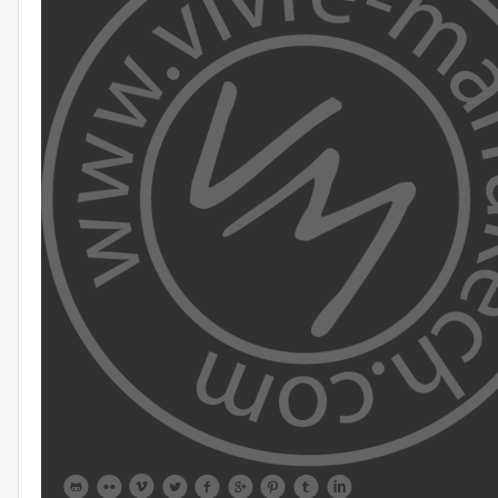








