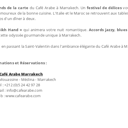
nds de la carte
du Café Arabe à Marrakech. Un
festival de délices
vo
amoureux de la bonne cuisine. L'Italie et le Maroc se retrouvent aux table
ps d'un dîner à deux.
eikh Hand »
qui animera votre nuit romantique.
Accords jazzy, blue
ette odyssée gourmande unique à Marrakech.
e
en passant la Saint-Valentin dans l'ambiance élégante du Café Arabe à M
mations et Réservations :
 Café Arabe Marrakech
l Mouassine - Médina - Marrakech
l : +212 (0)5 24 42 97 28
il : info@cafearabe.com
b : www.cafearabe.com