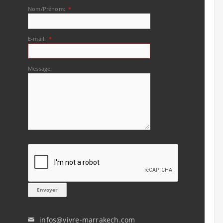
Nom/Prénom:
*
E-mail:
*
Message:
infos@vivre-marrakech.com
✉