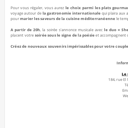
Pour vous régaler, vous aurez
le choix parmi les plats gourma
voyage autour de
la gastronomie internationale
qui plaira aux 
pour
marier les saveurs de la cuisine méditerranéenne
le tem
A partir de 20h
, la soirée s'annonce musicale avec
le duo « Sh
placent votre
soirée sous le signe de la poésie
et accompagnent c
Créez de nouveaux souvenirs impérissables pour votre coupl
Infor
Le
184, rue E
Té
Ema
We