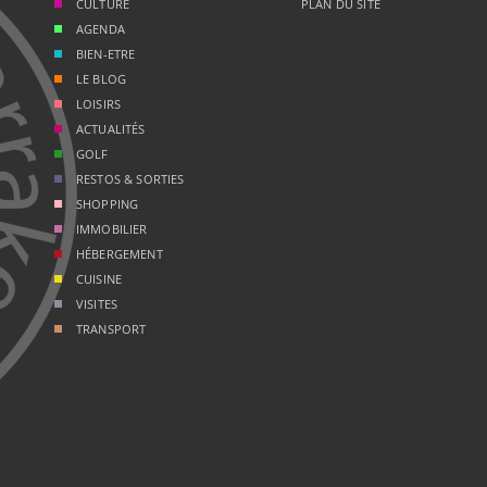
CULTURE
PLAN DU SITE
AGENDA
BIEN-ETRE
LE BLOG
LOISIRS
ACTUALITÉS
GOLF
RESTOS & SORTIES
SHOPPING
IMMOBILIER
HÉBERGEMENT
CUISINE
VISITES
TRANSPORT