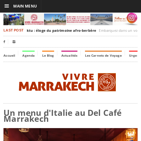
☰
MAIN MENU
rakesh-Timbuktu : éloge du patrimoine afro-berbère
Embarquez dans un voyage culturel dans le temps,
LAST POST


Accueil
Agenda
Le Blog
Actualités
Les Carnets de Voyage
Urgenc
Un menu d'Italie au Del Café
Marrakech