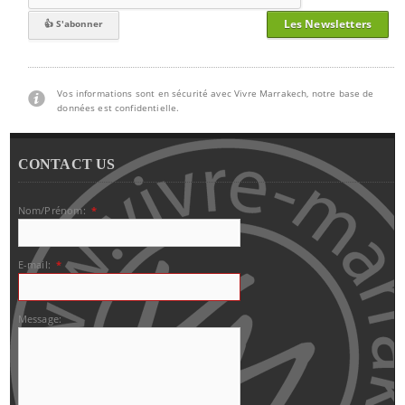
Les Newsletters
Vos informations sont en sécurité avec Vivre Marrakech, notre base de
données est confidentielle.
CONTACT US
Nom/Prénom:
*
E-mail:
*
Message: