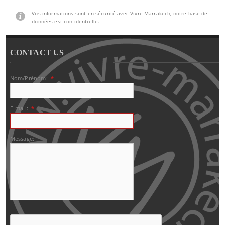
Vos informations sont en sécurité avec Vivre Marrakech, notre base de
données est confidentielle.
CONTACT US
Nom/Prénom:
*
E-mail:
*
Message: