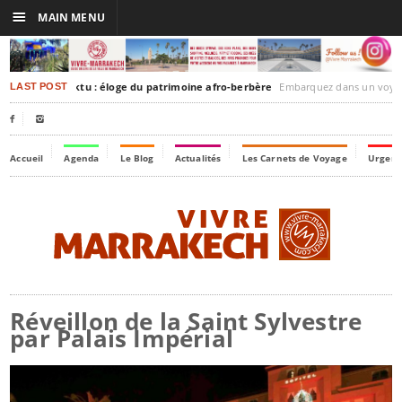
☰
MAIN MENU
akesh-Timbuktu : éloge du patrimoine afro-berbère
Embarquez dans un voyage culturel dans le temps, 
LAST POST


Accueil
Agenda
Le Blog
Actualités
Les Carnets de Voyage
Urgenc
Réveillon de la Saint Sylvestre
par Palais Impérial