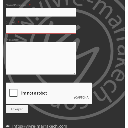
Nom/Prénom:
*
E-mail:
*
Message:
infos@vivre-marrakech.com
✉