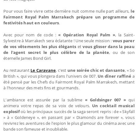
Pour vous faire vivre cette dernière nuit comme nulle part ailleurs,
le
Fairmont Royal Palm Marrakech
prépare un programme de
festivités haut en couleurs
.
Avec pour nom de code :
« Opération Royal Palm »
, la Saint-
Sylvestre à Marrakech sera éclatante ! Une seule mission :
vous parer
de vos vêtements les plus élégants
et
vous glisser dans la peau
de l'agent secret le plus célèbre de la planète
, ou de son
éternelle James Bond Girl.
Au restaurant
Le Caravane
, c'est
une soirée chic et dansante
, « So
British », qui vous plongera dans l'univers de 007.
Un dîner raffiné
a
été pensé par les Chefs du Fairmont Royal Palm Marrakech, mettant
à l'honneur des mets fins et gourmands.
L'ambiance est assurée par la sublime
« Goldsinger 007 »
qui
animera votre repas de sa voix de velours.
Un cocktail musical
explosif
où les principaux succès de la saga seront repris : de « Skyfall
» à « Goldeneye », en passant par « Diamonds are forever », vous
revivrez les aventures de l'espion le plus glamour du cinéma avec une
bande son fameuse et inoubliable.