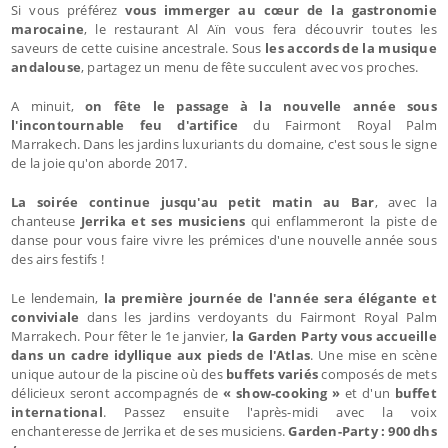
Si vous préférez
vous immerger au cœur de la gastronomie
marocaine
, le restaurant Al Aïn vous fera découvrir toutes les
saveurs de cette cuisine ancestrale. Sous
les accords de la musique
andalouse
, partagez un menu de fête succulent avec vos proches.
A minuit,
on fête le passage à la nouvelle année sous
l'incontournable feu d'artifice
du Fairmont Royal Palm
Marrakech. Dans les jardins luxuriants du domaine, c'est sous le signe
de la joie qu'on aborde 2017.
La soirée continue jusqu'au petit matin au Bar
, avec la
chanteuse
Jerrika et ses musiciens
qui enflammeront la piste de
danse pour vous faire vivre les prémices d'une nouvelle année sous
des airs festifs !
Le lendemain,
la première journée de l'année sera élégante et
conviviale
dans les jardins verdoyants du Fairmont Royal Palm
Marrakech. Pour fêter le 1e janvier,
la Garden Party vous accueille
dans un cadre idyllique aux pieds de l'Atlas
. Une mise en scène
unique autour de la piscine où des
buffets variés
composés de mets
délicieux seront accompagnés de
« show-cooking »
et d'un
buffet
international
. Passez ensuite l'après-midi avec la voix
enchanteresse de Jerrika et de ses musiciens.
Garden-Party : 900 dhs