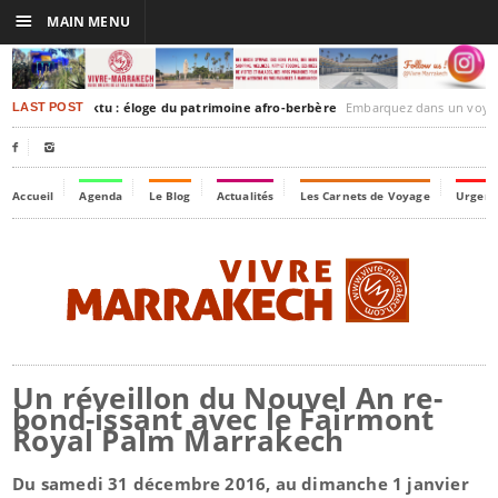
☰
MAIN MENU
akesh-Timbuktu : éloge du patrimoine afro-berbère
Embarquez dans un voyage culturel dans le temps, 
LAST POST


Accueil
Agenda
Le Blog
Actualités
Les Carnets de Voyage
Urgenc
Un réveillon du Nouvel An re-
bond-issant avec le Fairmont
Royal Palm Marrakech
Du samedi 31 décembre 2016, au dimanche 1 janvier