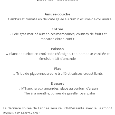
Amuse-bouche
→ Gambas et tomate en délicate gelée au cumin écume de coriandre
Entrée
→ Foie gras mariné aux épices marocaines, chutney de fruits et
macaron citron confit
Poisson
→ Blanc de turbot en croûte de châtaigne, topinambour vanillée et
émulsion lait d’amande
Plat
→ Tride de pigeonneau voile truffé et cuisses croustillants
Dessert
→ M’hancha aux amandes, glace au parfum d’argan
→ Thé à la menthe, cornes de gazelle royal palm
La dernière soirée de l'année sera re-BOND-issante avec le Fairmont
Royal Palm Marrakech !