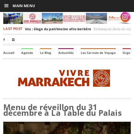
☰
MAIN MENU
rakesh-Timbuktu : éloge du patrimoine afro-berbère
Embarquez dans un voyage culturel dans le temps,
LAST POST


Accueil
Agenda
Le Blog
Actualités
Les Carnets de Voyage
Urgenc
Menu de réveillon du 31
décembre à La Table du Palais