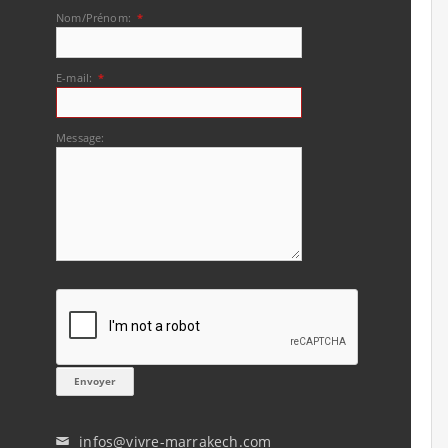
Nom/Prénom:
*
E-mail:
*
Message:
infos@vivre-marrakech.com
✉