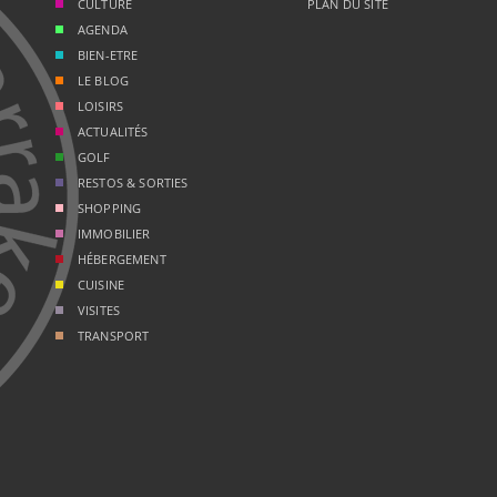
CULTURE
PLAN DU SITE
AGENDA
BIEN-ETRE
LE BLOG
LOISIRS
ACTUALITÉS
GOLF
RESTOS & SORTIES
SHOPPING
IMMOBILIER
HÉBERGEMENT
CUISINE
VISITES
TRANSPORT