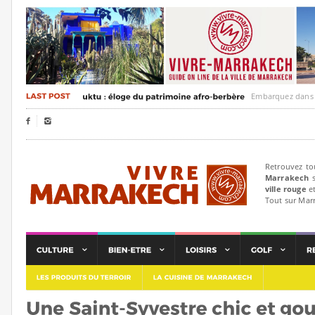
Embarquez dans un voya


Retrouvez to
Marrakech
s
ville rouge
et
Tout sur Mar