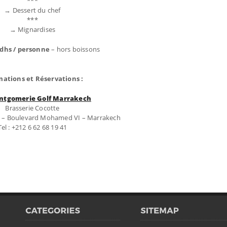
***
→ Dessert du chef
***
→ Mignardises
 dhs / personne
– hors boissons
mations et Réservations :
ntgomerie Golf Marrakech
Brasserie Cocotte
 – Boulevard Mohamed VI – Marrakech
Tel : +212 6 62 68 19 41