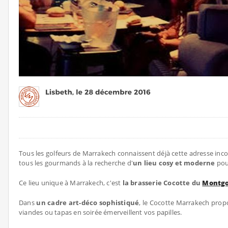
Tous les golfeurs de Marrakech connaissent déjà cette adresse incont
tous les gourmands à la recherche d'
un lieu cosy et moderne
pour
Ce lieu unique à Marrakech, c'est
la brasserie Cocotte du
Montgo
Dans
un cadre art-déco sophistiqué
, le Cocotte Marrakech prop
viandes ou tapas en soirée émerveillent vos papilles.