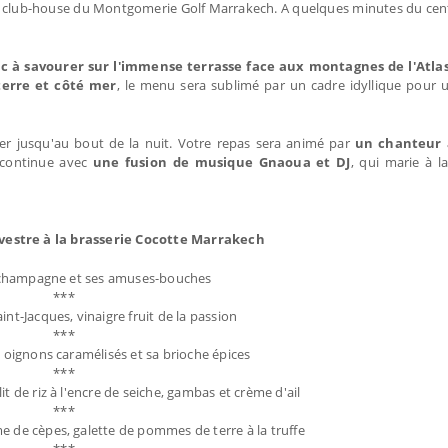
du club-house du Montgomerie Golf Marrakech. A quelques minutes du centre
 à savourer sur l'immense terrasse face aux montagnes de l'Atla
terre et côté mer
, le menu sera sublimé par un cadre idyllique pour 
er jusqu'au bout de la nuit. Votre repas sera animé par
un chanteur 
 continue avec
une fusion de musique Gnaoua et DJ
, qui marie à la
vestre à la brasserie Cocotte Marrakech
champagne et ses amuses-bouches
***
nt-Jacques, vinaigre fruit de la passion
***
 oignons caramélisés et sa brioche épices
***
t de riz à l'encre de seiche, gambas et crème d'ail
***
me de cèpes, galette de pommes de terre à la truffe