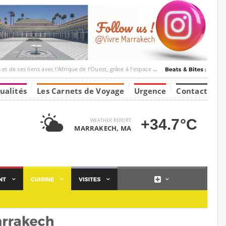
c l’Afrique de l’Ouest, grâce à l’espace Marrakesh-Tumbuktu.
ualités
Les Carnets de Voyage
Urgence
Contact
+34.7°C
WEATHER REPORT
MARRAKECH, MA