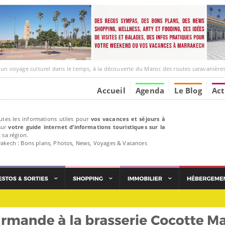
ge culturel dans le temps, à la découverte du Maroc des routes caravanières et de ses liens ave
Accueil
Agenda
Le Blog
Act
utes les informations utiles pour
vos vacances et séjours à
ur
votre guide internet d’informations touristiques sur la
 sa région.
rakech : Bons plans, Photos, News, Voyages & Vacances