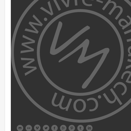








