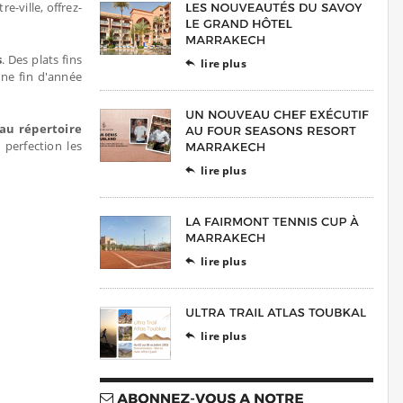
-ville, offrez-
s
. Des plats fins
lire plus

une fin d'année
au répertoire
 perfection les
lire plus

lire plus

lire plus
