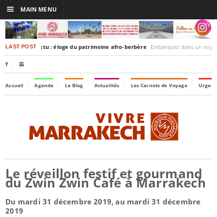
☰
MAIN MENU
akesh-Timbuktu : éloge du patrimoine afro-berbère
Embarquez dans un voyage culturel dans le temps, 
LAST POST


Accueil
Agenda
Le Blog
Actualités
Les Carnets de Voyage
Urgenc
Le réveillon festif et gourmand
du Zwin Zwin Café à Marrakech
Du mardi 31 décembre 2019, au mardi 31 décembre
2019