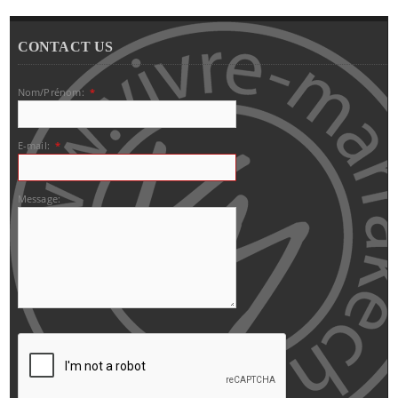
CONTACT US
Nom/Prénom:
*
E-mail:
*
Message: