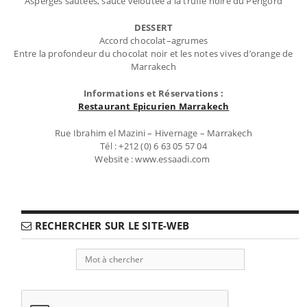
Asperges sautées, sauce veloutée à la truffe noire du Périgord
DESSERT
Accord chocolat–agrumes
Entre la profondeur du chocolat noir et les notes vives d’orange de
Marrakech
Informations et Réservations :
Restaurant Epicurien Marrakech
Rue Ibrahim el Mazini – Hivernage – Marrakech
Tél : +212 (0) 6 63 05 57 04
Website : www.essaadi.com
RECHERCHER SUR LE SITE-WEB