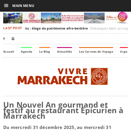
☰
MAIN MENU
akesh-Timbuktu : éloge du patrimoine afro-berbère
Embarquez dans un voyage culturel dans le temps, à
LAST POST


Accueil
Agenda
Le Blog
Actualités
Les Carnets de Voyage
Urgenc
Un Nouvel An gourmand et
festif au restaurant Epicurien à
Marrakech
Du mercredi 31 décembre 2025, au mercredi 31