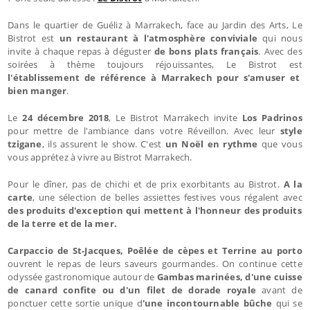
Dans le quartier de Guéliz à Marrakech, face au Jardin des Arts, Le
Bistrot est
un restaurant à l'atmosphère conviviale
qui nous
invite à chaque repas à déguster
de bons plats français
. Avec des
soirées à thème toujours réjouissantes, Le Bistrot est
l'établissement de référence à Marrakech pour s'amuser et
bien manger
.
Le
24 décembre 2018
, Le Bistrot Marrakech invite
Los Padrinos
pour mettre de l'ambiance dans votre Réveillon. Avec leur
style
tzigane
, ils assurent le show. C'est
un Noël en rythme
que vous
vous apprétez à vivre au Bistrot Marrakech.
Pour le dîner, pas de chichi et de prix exorbitants au Bistrot.
A la
carte
, une sélection de belles assiettes festives vous régalent avec
des produits d'exception qui mettent à l'honneur des produits
de la terre et de la mer.
Carpaccio de St-Jacques, Poêlée de cèpes et Terrine au porto
ouvrent le repas de leurs saveurs gourmandes. On continue cette
odyssée gastronomique autour de
Gambas marinées, d'une cuisse
de canard confite ou d'un filet de dorade royale
avant de
ponctuer cette sortie unique d
'une incontournable bûche
qui se