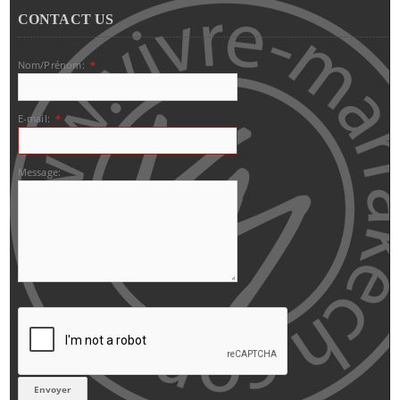
CONTACT US
Nom/Prénom:
*
E-mail:
*
Message: