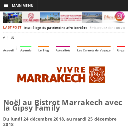
☰
MAIN MENU
rakesh-Timbuktu : éloge du patrimoine afro-berbère
Embarquez dans un voyage culturel dans le temps
LAST POST


Accueil
Agenda
Le Blog
Actualités
Les Carnets de Voyage
Urgenc
Noël au Bistrot Marrakech avec
la Gipsy Family
Du lundi 24 décembre 2018, au mardi 25 décembre
2018