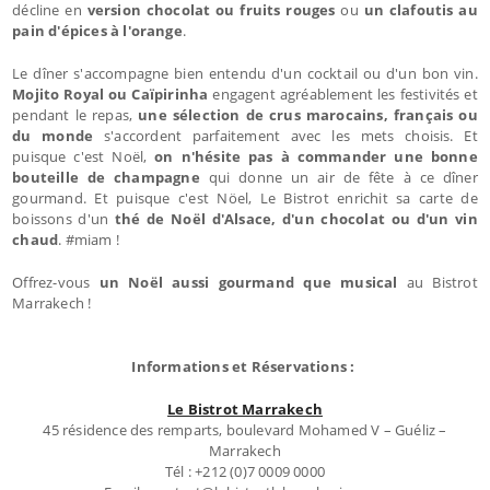
décline en
version chocolat ou fruits rouges
ou
un clafoutis au
pain d'épices à l'orange
.
Le dîner s'accompagne bien entendu d'un cocktail ou d'un bon vin.
Mojito Royal ou Caïpirinha
engagent agréablement les festivités et
pendant le repas,
une sélection de crus marocains, français ou
du monde
s'accordent parfaitement avec les mets choisis. Et
puisque c'est Noël,
on n'hésite pas à commander une bonne
bouteille de champagne
qui donne un air de fête à ce dîner
gourmand. Et puisque c'est Nöel, Le Bistrot enrichit sa carte de
boissons d'un
thé de Noël d'Alsace, d'un chocolat ou d'un vin
chaud
. #miam !
Offrez-vous
un Noël aussi gourmand que musical
au Bistrot
Marrakech !
Informations et Réservations :
Le Bistrot Marrakech
45 résidence des remparts, boulevard Mohamed V – Guéliz –
Marrakech
Tél : +212 (0)7 0009 0000