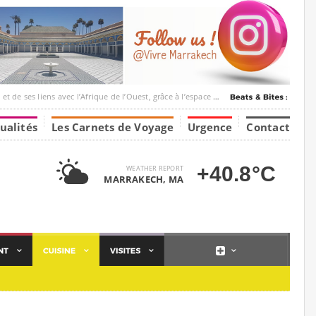
c l’Afrique de l’Ouest, grâce à l’espace Marrakesh-Tumbuktu.
ualités
Les Carnets de Voyage
Urgence
Contact
+40.8°C
WEATHER REPORT
MARRAKECH, MA