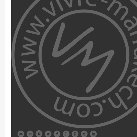








