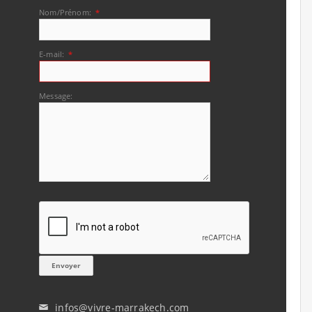
Nom/Prénom:
*
E-mail:
*
Message:
infos@vivre-marrakech.com
✉