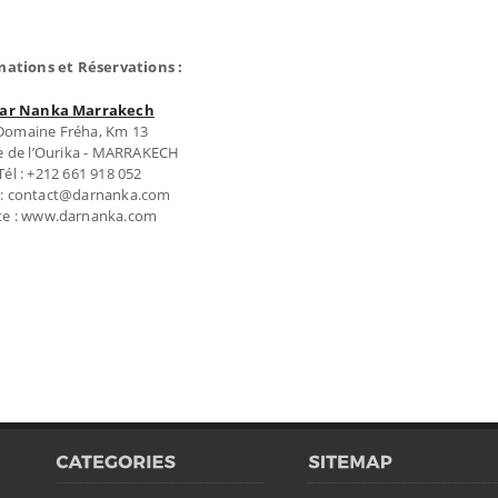
mations et Réservations :
ar Nanka Marrakech
Domaine Fréha, Km 13
e de l’Ourika - MARRAKECH
Tél : +212 661 918 052
 : contact@darnanka.com
ite : www.darnanka.com