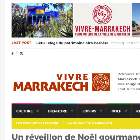
Embarquez dans un voya


Retrouvez to
Marrakech
s
ville rouge
et
Tout sur Mar