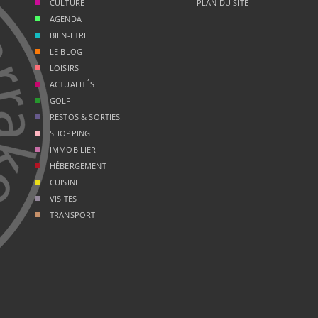
CULTURE
PLAN DU SITE
AGENDA
BIEN-ETRE
LE BLOG
LOISIRS
ACTUALITÉS
GOLF
RESTOS & SORTIES
SHOPPING
IMMOBILIER
HÉBERGEMENT
CUISINE
VISITES
TRANSPORT