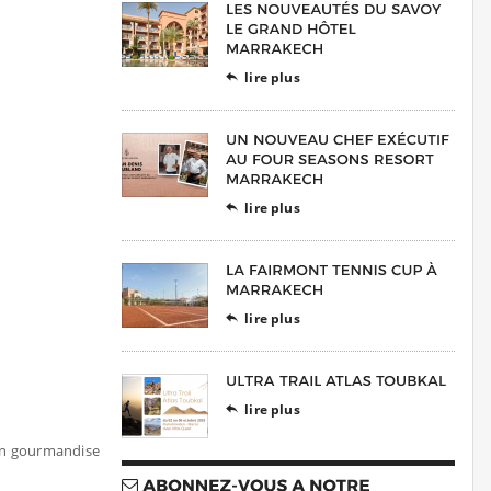
lire plus

lire plus

lire plus

lire plus

en gourmandise