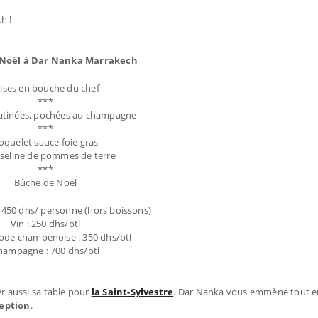
h !
Noël à Dar Nanka Marrakech
ises en bouche du chef
***
ratinées, pochées au champagne
***
oquelet sauce foie gras
eline de pommes de terre
***
Bûche de Noël
 450 dhs/ personne (hors boissons)
Vin : 250 dhs/btl
ode champenoise : 350 dhs/btl
hampagne : 700 dhs/btl
er aussi sa table pour
la Saint-Sylvestre
. Dar Nanka vous emmène tout 
eption
.