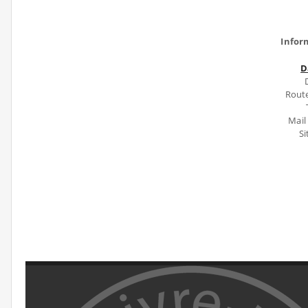
Infor
D
Rout
Mail
S