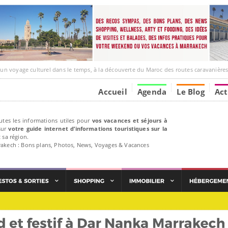
ge culturel dans le temps, à la découverte du Maroc des routes caravanières et de ses liens ave
Accueil
Agenda
Le Blog
Act
utes les informations utiles pour
vos vacances et séjours à
ur
votre guide internet d’informations touristiques sur la
 sa région.
rakech : Bons plans, Photos, News, Voyages & Vacances