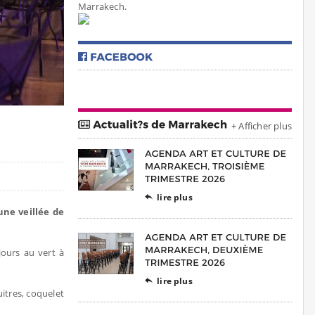
Marrakech.
+ Afficher plus
lire plus

une veillée de
jours au vert à
lire plus

uitres, coquelet