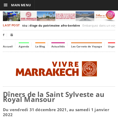
☰
MAIN MENU
akesh-Timbuktu : éloge du patrimoine afro-berbère
Embarquez dans un voyage culturel dans le temps,
LAST POST


Accueil
Agenda
Le Blog
Actualités
Les Carnets de Voyage
Urgenc
Dîners de la Saint Sylveste au
Royal Mansour
Du vendredi 31 décembre 2021, au samedi 1 janvier
2022