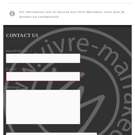
Vos informations sont en sécurité avec Vivre Marrakech, notre base de
données est confidentielle.
CONTACT US
Nom/Prénom:
*
E-mail:
*
Message: