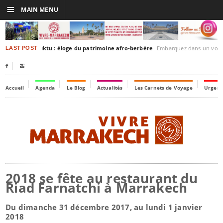
☰
MAIN MENU
rakesh-Timbuktu : éloge du patrimoine afro-berbère
Embarquez dans un voyage culturel dans le temps,
LAST POST


Accueil
Agenda
Le Blog
Actualités
Les Carnets de Voyage
Urgenc
2018 se fête au restaurant du
Riad Farnatchi à Marrakech
Du dimanche 31 décembre 2017, au lundi 1 janvier
2018