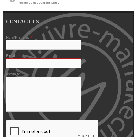
données est confidentielle.
CONTACT US
Nom/Prénom:
*
E-mail:
*
Message: