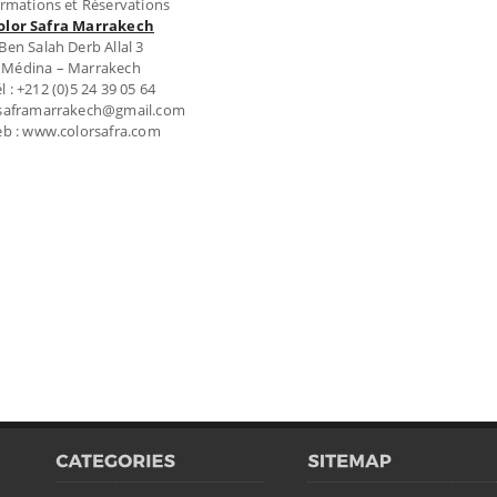
ormations et Réservations
olor Safra Marrakech
Ben Salah Derb Allal 3
Médina – Marrakech
l : +212 (0)5 24 39 05 64
: saframarrakech@gmail.com
b : www.colorsafra.com