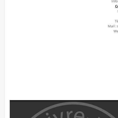
Inf
C
Té
Mail 
We