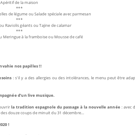
Apéritif de la maison
***
elles de légume ou Salade spéciale avec parmesan
***
u Raviolis géants ou Tajine de calamar
***
 ou Meringue à la framboise ou Mousse de café
nvahie nos papilles !!
esoins
: s'il y a des allergies ou des intolérances, le menu peut être ada
ompagnée d’un live musique.
ouvrir
la tradition espagnole du passage à la nouvelle année
: avec 
hme des douze coups de minuit du 31 décembre…
020 !