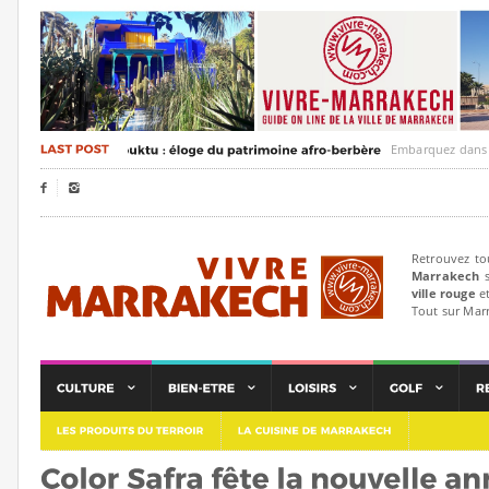
Embarquez dans un voya


Retrouvez to
Marrakech
s
ville rouge
et
Tout sur Mar