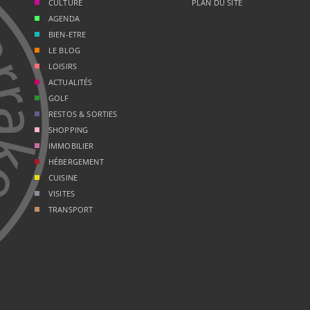
CULTURE
PLAN DU SITE
AGENDA
BIEN-ETRE
LE BLOG
LOISIRS
ACTUALITÉS
GOLF
RESTOS & SORTIES
SHOPPING
IMMOBILIER
HÉBERGEMENT
CUISINE
VISITES
TRANSPORT