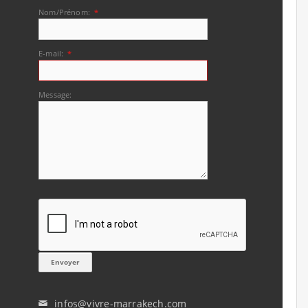
Nom/Prénom:
*
E-mail:
*
Message:
infos@vivre-marrakech.com
✉