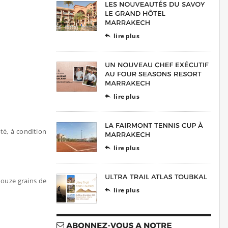
lire plus

lire plus

pté, à condition
lire plus

douze grains de
lire plus
