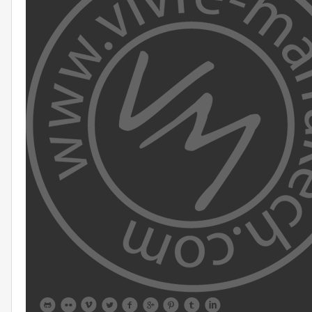








