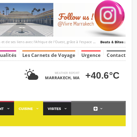
ec l’Afrique de l’Ouest, grâce à l’espace Marrakesh-Tumbuktu.
ualités
Les Carnets de Voyage
Urgence
Contact
+40.6°C
WEATHER REPORT
MARRAKECH, MA