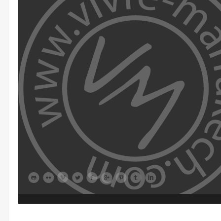








