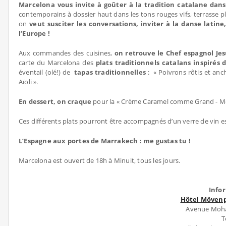
Marcelona vous invite à goûter à la tradition catalane dan
contemporains à dossier haut dans les tons rouges vifs, terrasse pl
on
veut susciter les conversations, inviter à la danse latin
l’Europe !
Aux commandes des cuisines,
on retrouve le Chef espagnol Jes
carte du Marcelona des
plats traditionnels catalans inspirés 
éventail (olé!) de
tapas traditionnelles
: « Poivrons rôtis et anc
Aïoli ».
En dessert, on craque
pour la « Crème Caramel comme Grand - Mère 
Ces différents plats pourront être accompagnés d’un verre de vin e
L’Espagne aux portes de Marrakech : me gustas tu !
Marcelona est ouvert de 18h à Minuit, tous les jours.
Info
Hôtel Mövenp
Avenue Moha
T