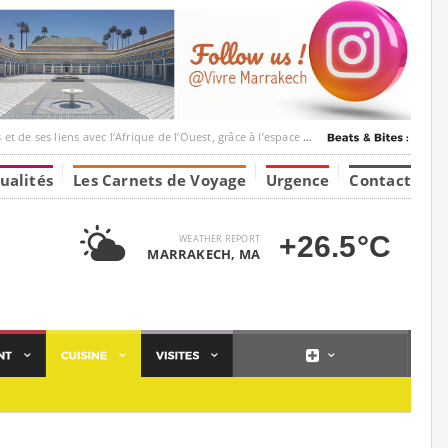
avec l’Afrique de l’Ouest, grâce à l’espace Marrakesh-Tumbuktu.
ualités
Les Carnets de Voyage
Urgence
Contact
+26.5°C
WEATHER REPORT
MARRAKECH, MA