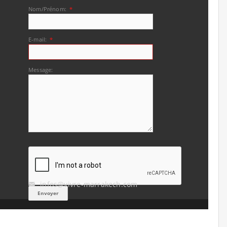
Nom/Prénom:
*
E-mail:
*
Message:
infos@vivre-marrakech.com
✉