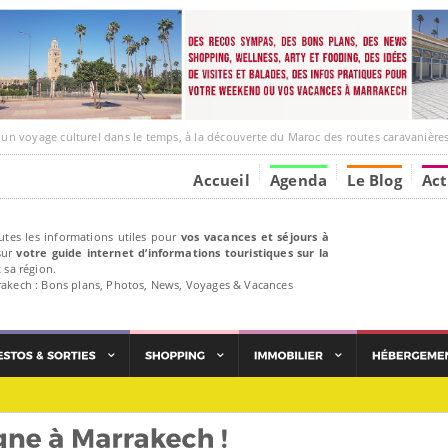
yage culturel dans le temps, à la découverte du Maroc des routes caravanières et de ses liens 
Accueil
Agenda
Le Blog
Act
utes les informations utiles pour
vos vacances et séjours à
ur
votre guide internet d’informations touristiques sur la
 sa région.
rakech : Bons plans, Photos, News, Voyages & Vacances