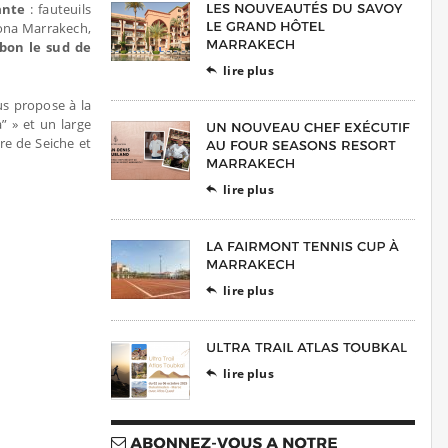
ante
: fauteuils
lona Marrakech,
 bon le sud de
lire plus

s propose à la
” » et un large
re de Seiche et
lire plus

lire plus

lire plus
