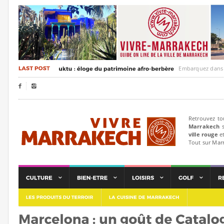
Embarquez dans un vo


Retrouvez to
Marrakech
s
ville rouge
et
Tout sur Mar