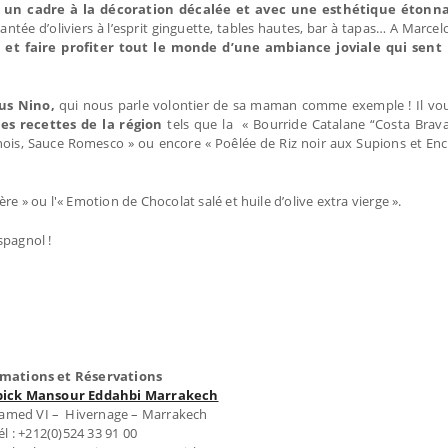
s un cadre à la décoration décalée et avec une esthétique étonn
antée d’oliviers à l’esprit ginguette, tables hautes, bar à tapas… A Marce
e, et faire profiter tout le monde d’une ambiance joviale qui sent
us Nino,
qui nous parle volontier de sa maman comme exemple ! Il vou
des recettes de la région
tels que la « Bourride Catalane “Costa Brava
hois, Sauce Romesco » ou encore « Poêlée de Riz noir aux Supions et Enc
» ou l'« Emotion de Chocolat salé et huile d’olive extra vierge ».
spagnol !
rmations et Réservations
ick Mansour Eddahbi Marrakech
med VI – Hivernage – Marrakech
él : +212(0)524 33 91 00