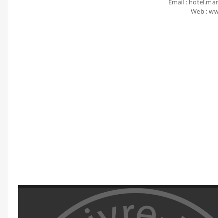
Email : hotel.m
Web : w