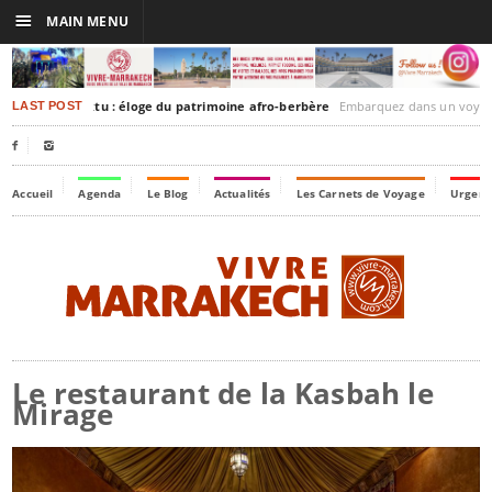
☰
MAIN MENU
akesh-Timbuktu : éloge du patrimoine afro-berbère
Embarquez dans un voyage culturel dans le temps, à
LAST POST


Accueil
Agenda
Le Blog
Actualités
Les Carnets de Voyage
Urgenc
Le restaurant de la Kasbah le
Mirage