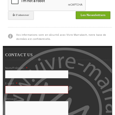
Les Newsletters
Vos informations sont en sécurité avec Vivre Marrakech, notre base de
données est confidentielle.
CONTACT US
Nom/Prénom:
*
E-mail:
*
Message: