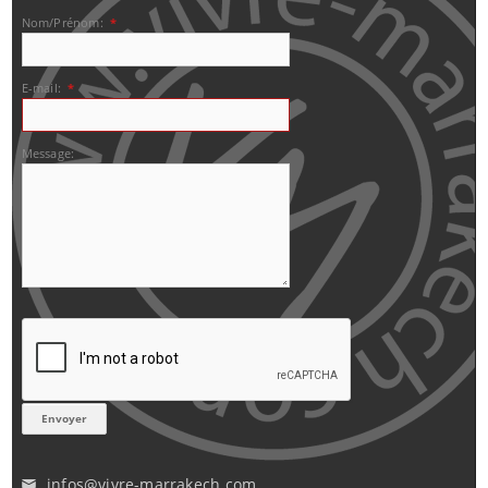
Nom/Prénom:
*
E-mail:
*
Message:
infos@vivre-marrakech.com
✉