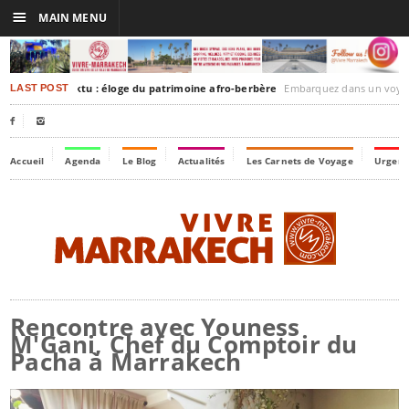
☰
MAIN MENU
akesh-Timbuktu : éloge du patrimoine afro-berbère
Embarquez dans un voyage culturel dans le temps, 
LAST POST


Accueil
Agenda
Le Blog
Actualités
Les Carnets de Voyage
Urgenc
Rencontre avec Youness
M'Gani, Chef du Comptoir du
Pacha à Marrakech