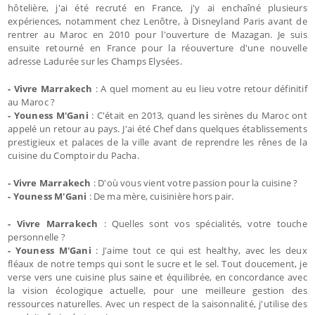
hôtelière, j'ai été recruté en France, j'y ai enchaîné plusieurs
expériences, notamment chez Lenôtre, à Disneyland Paris avant de
rentrer au Maroc en 2010 pour l'ouverture de Mazagan. Je suis
ensuite retourné en France pour la réouverture d'une nouvelle
adresse Ladurée sur les Champs Elysées.
- Vivre Marrakech
: A quel moment au eu lieu votre retour définitif
au Maroc ?
- Youness M'Gani
: C'était en 2013, quand les sirènes du Maroc ont
appelé un retour au pays. J'ai été Chef dans quelques établissements
prestigieux et palaces de la ville avant de reprendre les rênes de la
cuisine du Comptoir du Pacha.
- Vivre Marrakech
: D'où vous vient votre passion pour la cuisine ?
- Youness M'Gani
: De ma mère, cuisinière hors pair.
- Vivre Marrakech
: Quelles sont vos spécialités, votre touche
personnelle ?
- Youness M'Gani
: J'aime tout ce qui est healthy, avec les deux
fléaux de notre temps qui sont le sucre et le sel. Tout doucement, je
verse vers une cuisine plus saine et équilibrée, en concordance avec
la vision écologique actuelle, pour une meilleure gestion des
ressources naturelles. Avec un respect de la saisonnalité, j'utilise des