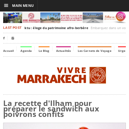
☰
MAIN MENU
rakesh-Timbuktu : éloge du patrimoine afro-berbère
Embarquez dans un voyage culturel dans le temps,
LAST POST


Accueil
Agenda
Le Blog
Actualités
Les Carnets de Voyage
Urgenc
La recette d'Ilham pour
préparer le sandwich aux
poivrons confits