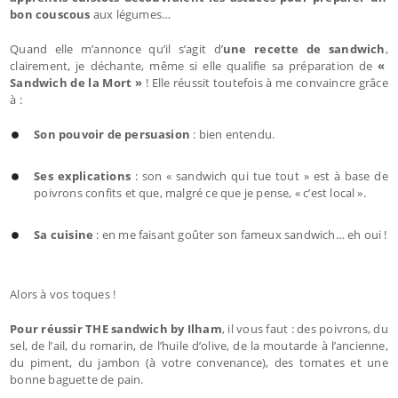
bon couscous
aux légumes…
Quand elle m’annonce qu’il s’agit d’
une recette de sandwich
,
clairement, je déchante, même si elle qualifie sa préparation de
«
Sandwich de la Mort »
! Elle réussit toutefois à me convaincre grâce
à :
Son pouvoir de persuasion
: bien entendu.
Ses explications
: son « sandwich qui tue tout » est à base de
poivrons confits et que, malgré ce que je pense, « c’est local ».
Sa cuisine
: en me faisant goûter son fameux sandwich… eh oui !
Alors à vos toques !
Pour réussir THE sandwich by Ilham
, il vous faut : des poivrons, du
sel, de l’ail, du romarin, de l’huile d’olive, de la moutarde à l’ancienne,
du piment, du jambon (à votre convenance), des tomates et une
bonne baguette de pain.