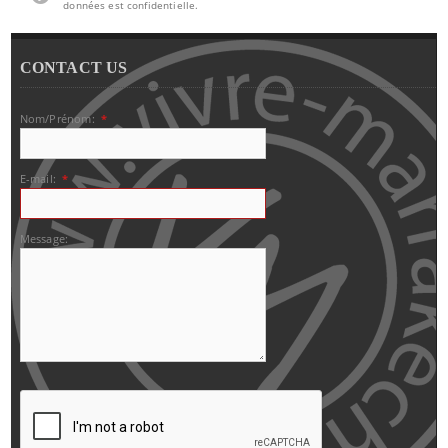
données est confidentielle.
CONTACT US
Nom/Prénom:
*
E-mail:
*
Message: