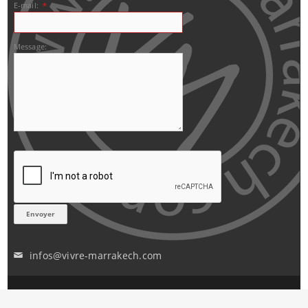
E-mail:
*
Message:
infos@vivre-marrakech.com
✉