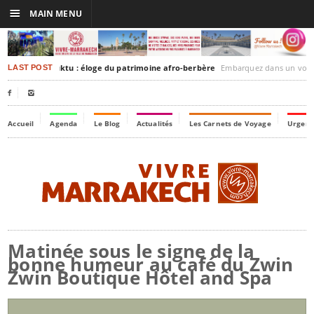
☰
MAIN MENU
rakesh-Timbuktu : éloge du patrimoine afro-berbère
Embarquez dans un voyage culturel dans le temps
LAST POST


Accueil
Agenda
Le Blog
Actualités
Les Carnets de Voyage
Urgenc
Matinée sous le signe de la
bonne humeur au café du Zwin
Zwin Boutique Hôtel and Spa